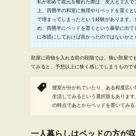
私が初めて親元を離れた際は、友人と２人で
一人暮らし
上、四畳半の和室に無理やりベッドを置くと
で埋まってしまったという経験があります。
一人暮らしの殺
も多いのではな..
め、四畳半にベッドを置くという暴挙に出て
に布団にしておけば良かったのではないかと
部屋に荷物を入れる前の段階では、狭い部屋で
てみると、予想以上に狭く感じてしまうもので
ユニットバ
ユニットバスに
寝室が分かれていたり、ある程度広い
1番の...
生活してみるという選択肢もあります
の時点であとからベッドを置いてみる
一人暮らしはベッドの方が収
一人暮らし