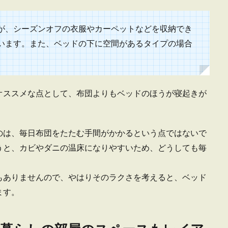
しいと感じ、なかなか慣れることができずに辛い毎日を過ごしている人もいるの
.
が、シーズンオフの衣服やカーペットなどを収納でき
います。また、ベッドの下に空間があるタイプの場合
。
にタンスは不要！狭い部屋の上手な洋服収納のコツ
オススメな点として、布団よりもベッドのほうが寝起きが
らしを始る場合には、新しい部屋で揃えるものをいろいろとリストアップします
のは、毎日布団をたたむ手間がかかるという点ではないで
うと、カビやダニの温床になりやすいため、どうしても毎
もありませんので、やはりそのラクさを考えると、ベッド
ます。
に野菜を摂ろう！おすすめ・便利な取り方と保存方法
炊を心がけている人の中には、毎日の食事で簡単に野菜を摂りたいと考えている