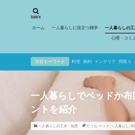
ホーム
一人暮らしに役立つ雑学
一人暮らしの工
心理・コミ
注目キーワード
料理
節約
インテリア
間取り
一人暮らしでベッドか布
ントを紹介
一人暮らしの工夫・知恵
どっち
,
ベッド
,
一人暮らし
,
布