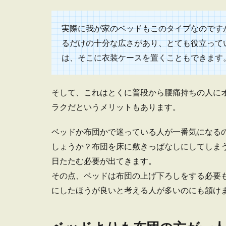
一人暮らしが寂
ではないでしょ..
実際に我が家のベッドもこのタイプなのです
るだけの十分な広さがあり、とても役立って
は、そこに衣装ケースを置くこともできます
一人暮らし
そして、これはとくに普段から腰痛持ちの人に
ラクだというメリットもあります。
これから一人暮
よね。 必要...
ベッドか布団かで迷っている人が一番気になる
しょうか？布団を床に敷きっぱなしにしてしま
日たたむ必要が出てきます。
その点、ベッドは布団の上げ下ろしをする必要
にしたほうが良いと考える人が多いのにも頷け
自炊で簡単
一人暮らしで自