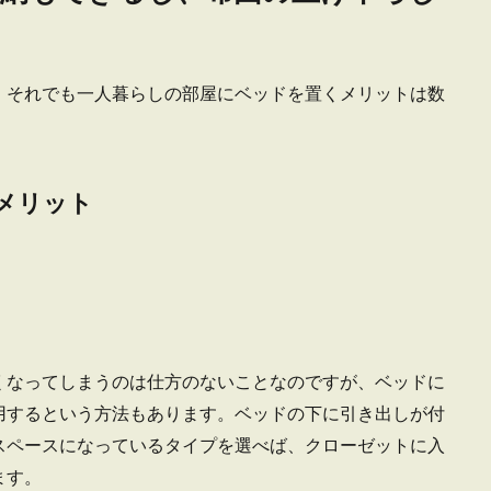
が節約をするなら、自炊が一番と言われていますよね。 そのためにスーパーへ
、それでも一人暮らしの部屋にベッドを置くメリットは数
メリット
のベッドなしレイアウトタイプに合わせた選び方
ッドなしのレイアウトで悩んでしまうのが、寝具についてです。ベッドは置けな
.
くなってしまうのは仕方のないことなのですが、ベッドに
用するという方法もあります。ベッドの下に引き出しが付
スペースになっているタイプを選べば、クローゼットに入
が寂しい！慣れるまでの対処法と過ごし方を解説
ます。