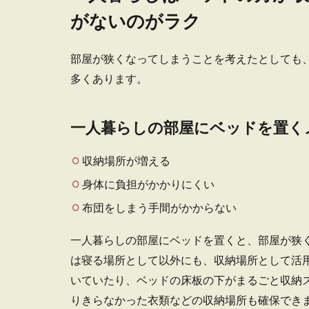
がないのがラク
一人暮らしの人
行っ...
部屋が狭くなってしまうことを考えたとしても
多くあります。
一人暮らしの部屋にベッドを置く
一人暮らし
収納場所が増える
一人暮らしのベ
身体に負担がかかりにくい
いけれど、布団..
布団をしまう手間がかからない
一人暮らしの部屋にベッドを置くと、部屋が狭
は寝る場所として以外にも、収納場所として活
いていたり、ベッドの床板の下がまるごと収納
一人暮らし
りきらなかった衣類などの収納場所も確保でき