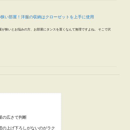
の狭い部屋！洋服の収納はクローゼットを上手に使用
屋が狭いとお悩みの方、お部屋にタンスを置くなんて無理ですよね。 そこで沢
も美味しい食事を！食費を安く抑えてお腹を満たす方法
の食事に満足していない人もいるのではないでしょうか。ですが、自炊をして食
.
屋の広さで判断
団の上げ下ろしがないのがラク