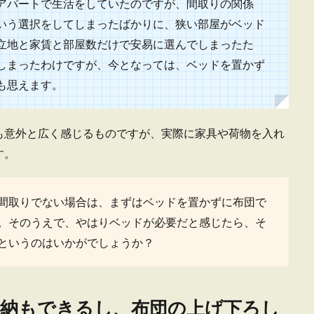
アパートで生活をしていたのですが、間取りの関係
のトイレインテリア。おしゃれ空間を演出するポイント
いう選択をしてしまったばかりに、狭い部屋がベッド
立地と家賃と部屋数だけで安易に選んでしまったた
風景なトイレに素敵なインテリアを置いておしゃれなトイレにしたい！そんな方
.
しまったわけですが、今となっては、ベッドを置かず
も思えます。
も意外と広く感じるものですが、実際に家具や荷物を入れ
す。
スにカーテンはいらない？カーテンの役割と必要性
ついているカーテン、本当にいる？いらないのでは？と思ってしまいますよね。
間取りでない場合は、まずはベッドを置かずに布団で
。そのうえで、やはりベッドが必要だと感じたら、そ
というのはいかがでしょうか？
納もできるし、布団の上げ下ろし
の人がスーパーに行く頻度はどのくらいが良いのか