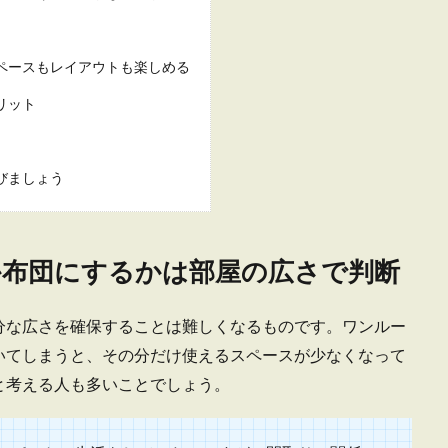
スの収納アイデア。狭いスペースのおしゃれな収納
ペースもレイアウトも楽しめる
スは収納のスペースも少なく、バス用品や洗面用品、メイク用品などの収納にお
リット
.
びましょう
の模様替えでの家具移動を簡単にするコツや必要な準備
か布団にするかは部屋の広さで判断
屋を模様替えしたいと思っても、重たい家具を移動させるのは大変です。でも、
.
分な広さを確保することは難しくなるものです。ワンルー
いてしまうと、その分だけ使えるスペースが少なくなって
と考える人も多いことでしょう。