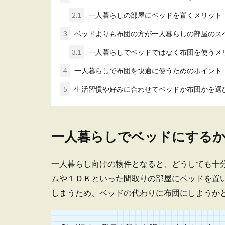
2.1
一人暮らしの部屋にベッドを置くメリット
ユニットバ
3
ベッドよりも布団の方が一人暮らしの部屋のス
狭いユニットバ
3.1
一人暮らしでベッドではなく布団を使うメ
困りの方も多い..
4
一人暮らしで布団を快適に使うためのポイント
5
生活習慣や好みに合わせてベッドか布団かを選
一人暮らし
一人暮らしでベッドにする
一人暮らしの部
身近なアイテム..
一人暮らし向けの物件となると、どうしても十
ムや１ＤＫといった間取りの部屋にベッドを置
しまうため、ベッドの代わりに布団にしようか