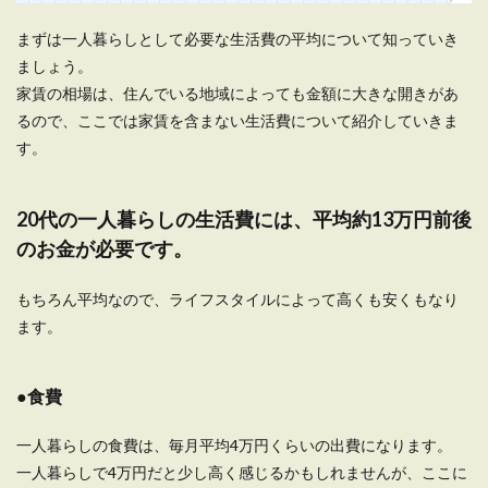
大学進学を機に一人暮らしを始める大学生もいれ
ば、実家から通う大学生もいます。 そこで親とし
まずは一人暮らしとして必要な生活費の平均について知っていき
て気にな...
ましょう。
家賃の相場は、住んでいる地域によっても金額に大きな開きがあ
るので、ここでは家賃を含まない生活費について紹介していきま
一人暮らしは献立で節約できる！選び
す。
方やアレンジと購入のコツ
一人暮らしで食費をできるだけ節約したいと考え
20代の一人暮らしの生活費には、平均約13万円前後
る人も多いです。 献立を考えるときでも節約でき
のお金が必要です。
るように...
もちろん平均なので、ライフスタイルによって高くも安くもなり
ます。
一人暮らしでお金が不安な人必見！生
活費を節約するコツをご紹介
●食費
初めての一人暮らし。限られたお金の中で、上手
一人暮らしの食費は、毎月平均4万円くらいの出費になります。
く生活できるのか不安になってしまうのではない
でしょう...
一人暮らしで4万円だと少し高く感じるかもしれませんが、ここに