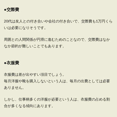
ぐ初めての一人暮らしを始めるという方も多いと
●交際費
思います。 ...
20代は友人との付き合いや会社の付き合いで、交際費も1万円くら
いは必要になりそうです。
一人暮らし向け水道光熱費の節約方
法。節約のための簡単テク
周囲との人間関係が円滑に進むためのことなので、交際費はなか
なか節約が難しいことでもあります。
毎月必要な水道光熱費を少しでも節約したい、そ
う考える方は多いと思います。 そこで、一人暮
ら...
●衣服費
衣服費は差が出やすい項目でしょう。
毎月洋服や靴を購入しないという人は、毎月の出費としては必要
ありません。
しかし、仕事柄多くの洋服が必要という人は、衣服費の占める割
合が多くなる傾向にあります。