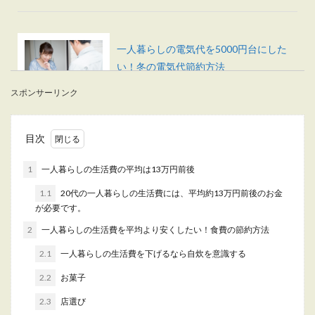
一人暮らしの電気代を5000円台にした
い！冬の電気代節約方法
スポンサーリンク
一人暮らしの電気代を5000円以下にするにはどん
なことに気をつけたらいいのでしょうか？ 春と
秋...
目次
1
一人暮らしの生活費の平均は13万円前後
一人暮らしで不安なお金のやりくり方
1.1
20代の一人暮らしの生活費には、平均約13万円前後のお金
法！節約・管理方法を解説
が必要です。
2
一人暮らしの生活費を平均より安くしたい！食費の節約方法
一人暮らしを始めようと思っている人の中には、
自分のお給料できちんと生活をすることができる
2.1
一人暮らしの生活費を下げるなら自炊を意識する
のか、不安を...
2.2
お菓子
2.3
店選び