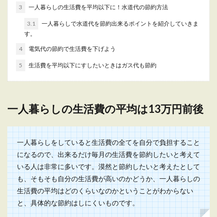
一人暮らしで選ぶならガスコンロとih
3
一人暮らしの生活費を平均以下に！水道代の節約方法
どっち？料金などを比較
3.1
一人暮らしで水道代を節約出来るポイントを紹介していきま
す。
一人暮らしを始める時、台所の調理器具をガスコ
ンロにするかIHにするか、迷ってしまいますよ
4
電気代の節約で生活費を下げよう
ね。 ...
5
生活費を平均以下にすしたいときはガス代も節約
生活費が足りない時は家計簿をつけて
一人暮らしの生活費の平均は13万円前後
旦那と話そう！家計管理方法
毎月の生活費を旦那からもらうお金の中でやりく
りしているという奥様もいるのではないでしょう
一人暮らしをしていると生活費の全てを自分で負担すること
か。旦那がく...
になるので、出来るだけ毎月の生活費を節約したいと考えて
いる人は非常に多いです。漠然と節約したいと考えたとして
も、そもそも自分の生活費が高いのかどうか、一人暮らしの
1ヶ月の生活費は？実家暮らしの大学生
生活費の平均はどのくらいなのかということがわからない
のお金事情、内訳を調査
と、具体的な節約はしにくいものです。