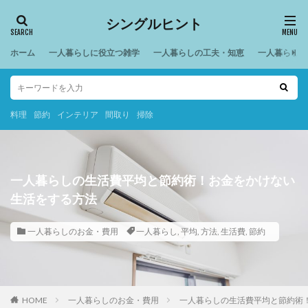
シングルヒント
ホーム
一人暮らしに役立つ雑学
一人暮らしの工夫・知恵
一人暮らしの
料理
節約
インテリア
間取り
掃除
一人暮らしの生活費平均と節約術！お金をかけない
生活をする方法
一人暮らしのお金・費用
一人暮らし
,
平均
,
方法
,
生活費
,
節約
HOME
一人暮らしのお金・費用
一人暮らしの生活費平均と節約術