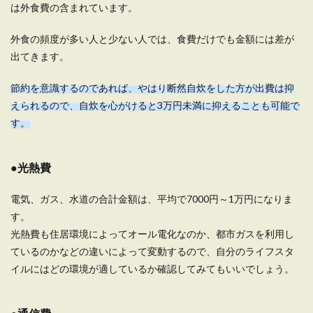
は外食費の含まれています。
外食の頻度が多い人と少ない人では、食費だけでも金額には差が
一人暮らしの外食派でも安い食費に出
出てきます。
来るのか
節約を意識するのであれば、やはり断然自炊をした方が出費は抑
一人暮らしをしている人達の中で、ご飯は外食に
えられるので、自炊を心がけると3万円未満に抑えることも可能で
するか自炊にするかの２通りがあると思います。
...
す。
●光熱費
一人暮らしをするのはどのくらいかか
る？老後の費用について
電気、ガス、水道の合計金額は、平均で7000円～1万円になりま
す。
一人暮らしに必要な老後の費用とはいったいどの
光熱費も住居環境によってオール電化なのか、都市ガスを利用し
くらい必要なのでしょうか？定年までの働き方に
ているのかなどの違いによって変動するので、自分のライフスタ
よっ...
イルにはどの環境が適しているか確認してみてもいいでしょう。
生活費を分けてミニ財布にイン！100