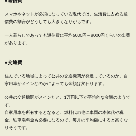
●通信費
均財布活用術をご紹介
スマホやネットが必須になっている現代では、生活費に占める通
100均のミニ財布が生活費の節約になるってご存
信費の割合がどうしても大きくなりがちです。
知でしたか？ 家計簿を管理しても三日坊主、家計
管理が...
一人暮らしであっても通信費に平均6000円～8000円くらいの出費
があります。
一人暮らしで飲み物代は節約できる費
●交通費
用。コスパ重視の節約法
住んでいる地域によって公共の交通機関が発達しているのか、自
一人暮らしで食費を節約したいという時には、い
家用車がメインなのかによっても金額は変わります。
ろいろな方法がありますが、忘れがちなのが飲み
物代です...
公共の交通機関がメインだと、1万円以下が平均的な金額のようで
す。
自家用車を所有するとなると、燃料代の他に車両の本体代や税
1ヶ月に必要な生活費の目安。大学生に
金、駐車場料金も必要になるので、毎月の平均額にすると高くな
必要な生活費の内訳
りそうです。
これからお子様が大学生になり、お子様がもうす