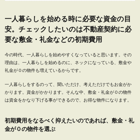
一人暮らしを始める時に必要な資金の目
一人暮らしが辛いと感じる社会人へ。
辛く感じる瞬間と対処法
安。チェックしたいのは不動産契約に必
要な敷金・礼金などの初期費用
社会人になるのと同時に、一人暮らしを始める方
も多いものです。一人暮らしを始めた頃には、実
家よりも時間...
今の時代、一人暮らしを始めやすくなっていると思います。その
理由は、一人暮らしを始めるのに、ネックになっている、敷金や
礼金が０の物件も増えているからです。
一人暮らしの水道代で5000円は高め？
一人暮らしをするのって、聞いただけ、考えただけでもお金がか
水道代を節約する方法
かります。資金がかかります。そんな中、敷金・礼金が０の物件
は資金をかなり下げる事ができるので、お得な物件になります。
一人暮らしの水道代は２ヶ月で5000円だと高いと
言えるようです。しかし、毎日洗濯をしたり、シ
ャワーを...
初期費用をなるべく抑えたいのであれば、敷金・礼
金が０の物件を選ぶ
家賃のコンビニ払い！メリットや注意