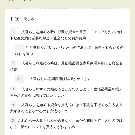
一人暮らしをスタートするときは、色々な面でお
金はが必要になります。家具や家電を揃えるとき
は、できるだ...
目次
1
一人暮らしを始める時に必要な資金の目安。チェックしたいのは
敷金礼金無しの物件は大丈夫？仕組み
不動産契約に必要な敷金・礼金などの初期費用
と注意点・良い物件の探し方
1.1
初期費用をなるべく抑えたいのであれば、敷金・礼金が０の
物件を選ぶ
なるべく引っ越しにかかるお金を安くしたいと考
2
一人暮らしを始める時は、最低限必要な家具家電を揃える資金も
え、敷金礼金無しの物件を借りようか悩んでいる
必要
人もいるので...
2.1
一人暮らしの初期費用は結構かかります
3
一人暮らしをすぐに始めることができるよう、生活必需品を揃え
1ヶ月に必要な生活費の目安。大学生に
るための資金も忘れてはいけない
必要な生活費の内訳
4
一人暮らしを始める資金を抑えるには？家賃を下げてもらうよう
大家さんに交渉するのも方法の一つ
これからお子様が大学生になり、お子様がもうす
5
これから一人暮らしを始めるなら、家から布団を持ち込むのでは
ぐ初めての一人暮らしを始めるという方も多いと
なく、新たにベットを買う方がおすすめ
思います。 ...