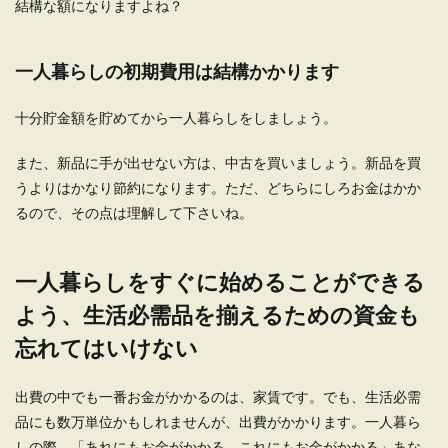
結構な額になりますよね？
一人暮らしで飲み物代は節約できる費
一人暮らしの初期費用は結構かかります
用。コスパ重視の節約法
十分貯金額を貯めてから一人暮らしをしましょう。
一人暮らしで食費を節約したいという時には、い
ろいろな方法がありますが、忘れがちなのが飲み
物代です...
また、新品に手が出せない方は、中古を買いましょう。新品を買
うよりはかなり節約になります。ただ、どちらにしろお金はかか
るので、その点は理解して下さいね。
貯金のコツを教えて！ストレスなく貯
まる貯金方法アイデアを解説
一人暮らしをすぐに始めることができる
よう、生活必需品を揃えるための資金も
貯金をしてお金を貯めたいと思っても、なかなか
お金を貯めることができずに悩んでいる人もいる
忘れてはいけない
のではないで...
出費の中でも一番お金がかかるのは、家賃です。でも、生活必需
品にも数万単位かもしれませんが、出費がかかります。一人暮ら
一人暮らしの外食派でも安い食費に出
しの際、「あれにもお金がかかる、これにもお金がかかる」あな