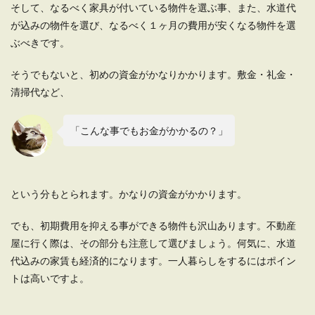
そして、なるべく家具が付いている物件を選ぶ事、また、水道代
点と忘れたときの対処法
が込みの物件を選び、なるべく１ヶ月の費用が安くなる物件を選
ぶべきです。
賃貸の家賃をコンビニ払いにするのは可能です。
家賃をコンビニ払いにしている人は少ないかもし
れません...
そうでもないと、初めの資金がかなりかかります。敷金・礼金・
清掃代など、
金がない！どうする？今すぐどうにか
「こんな事でもお金がかかるの？」
したい時の対処法と改善策
お給料日前になると大体お金がない。毎月その状
況をどうするか、どうやって乗り越えればいいの
という分もとられます。かなりの資金がかかります。
かわからずに...
でも、初期費用を抑える事ができる物件も沢山あります。不動産
屋に行く際は、その部分も注意して選びましょう。何気に、水道
代込みの家賃も経済的になります。一人暮らしをするにはポイン
お金が貯まる人の特徴を理解してお金
トは高いですよ。
を貯めてみよう
働いたお給料を全て遊びや趣味に使い、月末にな