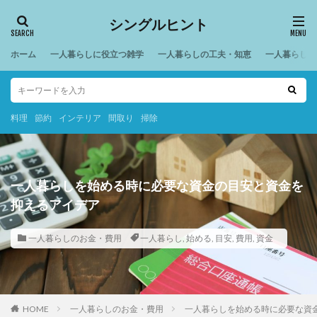
シングルヒント
ホーム
一人暮らしに役立つ雑学
一人暮らしの工夫・知恵
一人暮らしの
料理
節約
インテリア
間取り
掃除
一人暮らしを始める時に必要な資金の目安と資金を
抑えるアイデア
一人暮らしのお金・費用
一人暮らし
,
始める
,
目安
,
費用
,
資金
HOME
一人暮らしのお金・費用
一人暮らしを始める時に必要な資