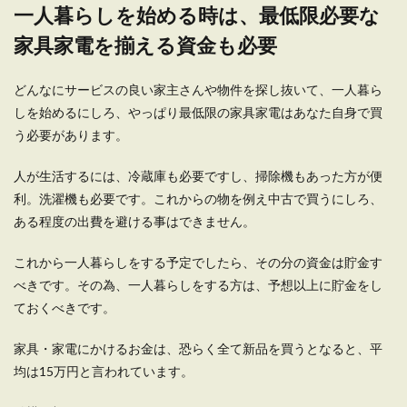
一人暮らしを始める時は、最低限必要な
るとカツカツ生活をしている若者がいますが、そ
の生活が通用...
家具家電を揃える資金も必要
どんなにサービスの良い家主さんや物件を探し抜いて、一人暮ら
一人暮らし向け水道光熱費の節約方
しを始めるにしろ、やっぱり最低限の家具家電はあなた自身で買
法。節約のための簡単テク
う必要があります。
毎月必要な水道光熱費を少しでも節約したい、そ
人が生活するには、冷蔵庫も必要ですし、掃除機もあった方が便
う考える方は多いと思います。 そこで、一人暮
利。洗濯機も必要です。これからの物を例え中古で買うにしろ、
ら...
ある程度の出費を避ける事はできません。
これから一人暮らしをする予定でしたら、その分の資金は貯金す
生活費を節約する裏技！節約効果抜群
べきです。その為、一人暮らしをする方は、予想以上に貯金をし
の裏技を一挙ご紹介
ておくべきです。
生活費を節約する裏技を知りたくありませんか？
家具・家電にかけるお金は、恐らく全て新品を買うとなると、平
もっと早くに知りたかった、誰でも簡単にできる
均は15万円と言われています。
裏技をご...