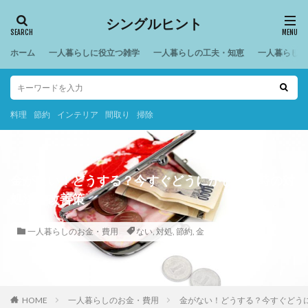
シングルヒント
ホーム
一人暮らしに役立つ雑学
一人暮らしの工夫・知恵
一人暮らしの
料理
節約
インテリア
間取り
掃除
金がない！どうする？今すぐどうにかしたい時の対
処法と改善策
一人暮らしのお金・費用
ない
,
対処
,
節約
,
金
HOME
一人暮らしのお金・費用
金がない！どうする？今すぐどう