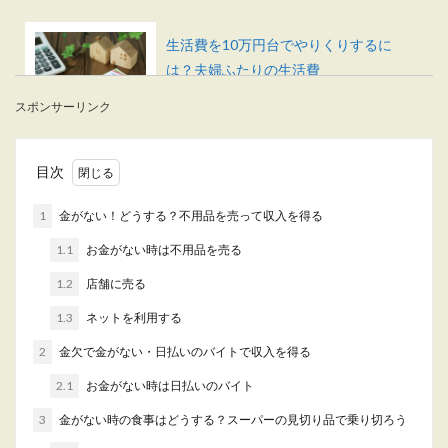
生活費を10万円台でやりくりするに
は？夫婦ふたりの生活費
スポンサーリンク
夫婦二人の生活費を10万円台で収めるにはどのよ
うなやりくりをしたらいいのでしょうか？ 生活費
は...
目次
1
金がない！どうする？不用品を売って収入を得る
お金の管理ができない独身男性は多
1.1
お金がない時は不用品を売る
い。お金の使い方を見直そう
1.2
店舗に売る
お金を管理できない人は少なくありません。 お金
1.3
ネットを利用する
が管理できない原因は生活習慣の乱れ、生活費や
固定...
2
金欠で金がない・日払いのバイトで収入を得る
2.1
お金がない時は日払いのバイト
3
金がない時の食事はどうする？スーパーの見切り品で乗り切ろう
一人暮らしで熱帯魚を飼育！気になる