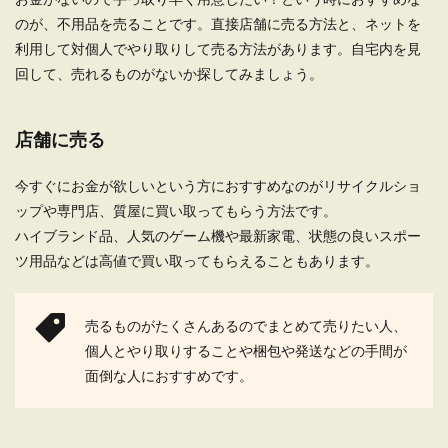
ます。お金の無...
のが、不用品を売ることです。直接店舗に売る方法と、ネットを
利用して対個人でやり取りして売る方法があります。自宅内を見
回して、売れるものがないか探してみましょう。
一人暮らしの電気代！夏の相場と電気
代の節約術をご紹介
店舗に売る
一人暮らしを始めると生活費、食費ばかりではな
今すぐにお金が欲しいという方におすすめなのがリサイクルショ
く、電気代などの光熱費も気になり始めます。夏
ップや専門店、質屋に買い取ってもらう方法です。
場になるとエ...
ハイブランド品、人気のゲーム機や最新家電、状態の良いスポー
ツ用品などは高値で買い取ってもらえることもあります。
一人暮らしで飲み物代は節約できる費
用。コスパ重視の節約法
売るものがたくさんあるのでまとめて売りたい人、
個人とやり取りすることや梱包や発送などの手間が
一人暮らしで食費を節約したいという時には、い
面倒な人におすすめです。
ろいろな方法がありますが、忘れがちなのが飲み
物代です...