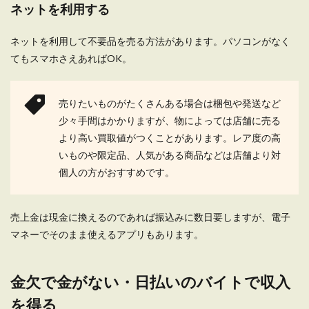
ネットを利用する
一人暮らし向け水道光熱費の節約方
ネットを利用して不要品を売る方法があります。パソコンがなく
法。節約のための簡単テク
てもスマホさえあればOK。
毎月必要な水道光熱費を少しでも節約したい、そ
う考える方は多いと思います。 そこで、一人暮
ら...
売りたいものがたくさんある場合は梱包や発送など
少々手間はかかりますが、物によっては店舗に売る
より高い買取値がつくことがあります。レア度の高
いものや限定品、人気がある商品などは店舗より対
生活費を上手に管理！財布を分ける方
個人の方がおすすめです。
法で節約・貯金をしよう
なかなか節約をすることができず、いつも生活費
売上金は現金に換えるのであれば振込みに数日要しますが、電子
が足りなくなってしまうことに頭を悩ませている
人もいるので...
マネーでそのまま使えるアプリもあります。
金欠で金がない・日払いのバイトで収入
一人暮らしは貯金なしでもスタートで
を得る
きる？最低限必要なもの