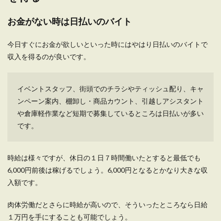
お金がない時は日払いのバイト
貯金なしの一人暮らしは可能なのでしょうか。 こ
のような疑問で一人暮らしをなかなかスタート
さ...
今日すぐにお金が欲しいといった時にはやはり日払いのバイトで
収入を得るのが良いです。
一人暮らしの外食派でも安い食費に出
イベントスタッフ、街頭でのチラシやティッシュ配り、キャ
来るのか
ンペーン案内、棚卸し・商品カウント、引越しアシスタント
や倉庫軽作業など短期で募集しているところは日払いが多い
一人暮らしをしている人達の中で、ご飯は外食に
するか自炊にするかの２通りがあると思います。
です。
...
時給は様々ですが、休日の１日７時間働いたとすると最低でも
6,000円前後は稼げるでしょう。6,000円となるとかなり大きな収
一人暮らしの水道使用量の平均を理解
入額です。
して、節水生活を始めよう
肉体労働だとさらに時給が高いので、そういったところなら日給
一人暮らしをしている人は、少しでも水道使用量
１万円を手にすることも可能でしょう。
を減らして水道料金を安くしたいと考えるのでは