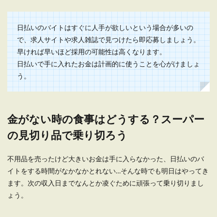
ないでしょう...
日払いのバイトはすぐに人手が欲しいという場合が多いの
で、求人サイトや求人雑誌で見つけたら即応募しましょう。
ネットをしない生活で得られるのはお
早ければ早いほど採用の可能性は高くなります。
金と時間と心の余裕
日払いで手に入れたお金は計画的に使うことを心がけましょ
う。
今やインターネットは当たり前の時代。 ネットを
しない生活なんて考えられないと言う人も多いこ
とでしょ...
金がない時の食事はどうする？スーパー
の見切り品で乗り切ろう
不用品を売ったけど大きいお金は手に入らなかった、日払いのバ
イトをする時間がなかなかとれない…そんな時でも明日はやってき
ます。次の収入日までなんとか凌ぐために頑張って乗り切りまし
ょう。