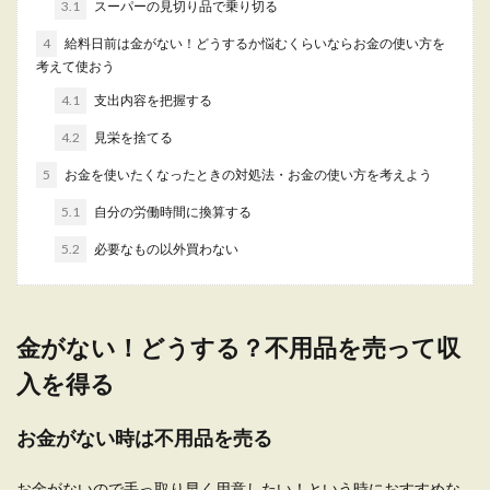
維持費や初期費用について
3.1
スーパーの見切り品で乗り切る
4
給料日前は金がない！どうするか悩むくらいならお金の使い方を
一人暮らしを始めると、家に帰った時の寂しさか
考えて使おう
らペットの飼育を考える方は少なくはありませ
ん。しかし賃貸...
4.1
支出内容を把握する
4.2
見栄を捨てる
5
お金を使いたくなったときの対処法・お金の使い方を考えよう
一人暮らしは献立で節約できる！選び
5.1
自分の労働時間に換算する
方やアレンジと購入のコツ
5.2
必要なもの以外買わない
一人暮らしで食費をできるだけ節約したいと考え
る人も多いです。 献立を考えるときでも節約でき
るように...
金がない！どうする？不用品を売って収
入を得る
お金が無い人に多い特徴と生活費を節
約するための見直しルール
お金がない時は不用品を売る
いつも給料日前になると生活費がカツカツにな
お金がないので手っ取り早く用意したい！という時におすすめな
り、お金のやりくりが大変という方も多いと思い