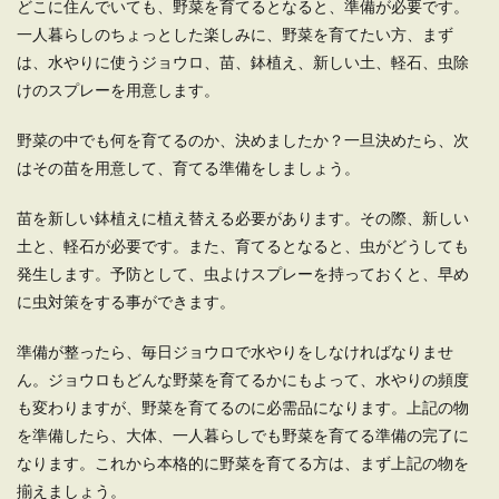
どこに住んでいても、野菜を育てるとなると、準備が必要です。
一人暮らしの洗濯はいつする？迷惑に
一人暮らしのちょっとした楽しみに、野菜を育てたい方、まず
ならない時間帯と洗濯のコツ
は、水やりに使うジョウロ、苗、鉢植え、新しい土、軽石、虫除
一人暮らしをしている人の中には、仕事を終えた
けのスプレーを用意します。
後の帰宅時間が遅くなり、いつ洗濯をすれば良い
のかわからず...
野菜の中でも何を育てるのか、決めましたか？一旦決めたら、次
はその苗を用意して、育てる準備をしましょう。
苗を新しい鉢植えに植え替える必要があります。その際、新しい
一人暮らしの休日は暇。もったいない
土と、軽石が必要です。また、育てるとなると、虫がどうしても
から何かしたい
発生します。予防として、虫よけスプレーを持っておくと、早め
一人暮らしは気楽で良い面もありますが、自分ひ
に虫対策をする事ができます。
とりであるため、休日に暇を持て余してしまうの
はよ...
準備が整ったら、毎日ジョウロで水やりをしなければなりませ
ん。ジョウロもどんな野菜を育てるかにもよって、水やりの頻度
も変わりますが、野菜を育てるのに必需品になります。上記の物
一人暮らしでゴミ出しの頻度が少ない
を準備したら、大体、一人暮らしでも野菜を育てる準備の完了に
人のゴミ出しのコツやマナー
なります。これから本格的に野菜を育てる方は、まず上記の物を
揃えましょう。