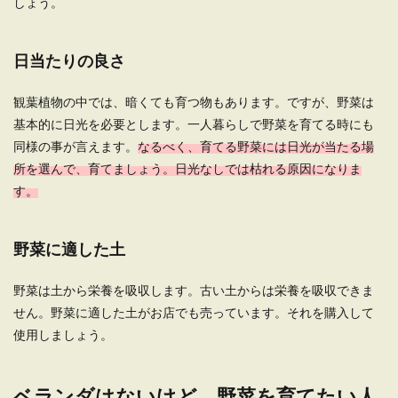
しょう。
日当たりの良さ
一人暮らしの無職の女性の寂しい気持
ちを紛らわせる方法
観葉植物の中では、暗くても育つ物もあります。ですが、野菜は
ただでさえ一人暮らしで寂しいのに、無職となっ
基本的に日光を必要とします。一人暮らしで野菜を育てる時にも
てしまうとなんだかさらに心さみしく感じてしま
同様の事が言えます。
なるべく、育てる野菜には日光が当たる場
う女性も多い...
所を選んで、育てましょう。日光なしでは枯れる原因になりま
す。
野菜に適した土
野菜は土から栄養を吸収します。古い土からは栄養を吸収できま
せん。野菜に適した土がお店でも売っています。それを購入して
使用しましょう。
ベランダはないけど、野菜を育てたい人