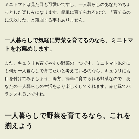
ミニトマトは見た目も可愛いですし、一人暮らしのあなたのちょ
っとした楽しみになります。簡単に育てられるので、「育てるの
に失敗した」と落胆する事もありません。
一人暮らしをアパートで始める女子大
生のためのインテリアのコツ
一人暮らしで気軽に野菜を育てるのなら、ミニトマ
一人暮らしを始める女子大生は「少しでもおしゃ
トをお薦めします。
れなインテリアにしたい。」そう思っているので
はないでしょ...
また、キュウリも育てやすい野菜の一つです。ミニトマト以外に
も何か一人暮らしで育てたいと考えているのなら、キュウリにも
目を付けてみましょう。両方、簡単に育てられる野菜なので、あ
一人暮らしの狭い台所でも収納を増や
なたの一人暮らしの生活をより楽しくしてくれます。赤と緑でバ
すアイデア！ムダなく収納
ランスも良いですね。
一人暮らしの台所は狭いことも多く、収納に悩む
方も多いと思います。台所には収納するものがた
一人暮らしで野菜を育てるなら、これを
くさんあり、...
揃えよう