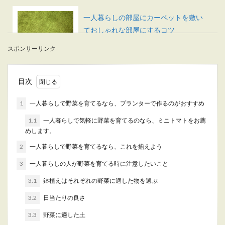
一人暮らしの部屋にカーペットを敷い
ておしゃれな部屋にするコツ
スポンサーリンク
一人暮らしの部屋にカーペットを敷いておしゃれ
な部屋にしたい時、どんなカーペットを選ぶべき
かで悩んでし...
目次
1
一人暮らしで野菜を育てるなら、プランターで作るのがおすすめ
一人暮らしの食費。1週間でかかる平均
1.1
一人暮らしで気軽に野菜を育てるのなら、ミニトマトをお薦
金額と理想と節約術
めします。
2
一人暮らしで野菜を育てるなら、これを揃えよう
一人暮らしでついかかってしまうのが食費という
方も多いでしょう。 皆さんは1週間を、どのくら...
3
一人暮らしの人が野菜を育てる時に注意したいこと
3.1
鉢植えはそれぞれの野菜に適した物を選ぶ
3.2
日当たりの良さ
一人暮らしの和室のおすすめレイアウ
トとおしゃれに見せる工夫
3.3
野菜に適した土