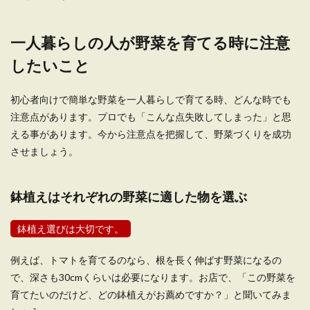
一人暮らしをしていると、ゴミがあまり溜まらず
にゴミ出しの頻度が少ないこともあります。自分
の家...
一人暮らしの人が野菜を育てる時に注意
したいこと
女性一人暮らしのお米の消費量は？お
初心者向けで簡単な野菜を一人暮らしで育てる時、どんな時でも
米を炊く時のポイント
注意点があります。プロでも「こんな点失敗してしまった」と思
える事があります。今から注意点を把握して、野菜づくりを成功
初めて一人暮らしをする人にとって、お米の消費
させましょう。
量は一日平均どのくらいなのかピンとこないと思
います。 ...
鉢植えはそれぞれの野菜に適した物を選ぶ
自炊を始めたい女性のための簡単に栄
鉢植え選びは大切です。
養を摂れるメニューをご紹介
例えば、トマトを育てるのなら、根を長く伸ばす野菜になるの
一人暮らしの人は栄養が偏りがちですが、改善す
で、深さも30cmくらいは必要になります。お店で、「この野菜を
るために自炊しようと思っても料理が苦手だと諦
育てたいのだけど、どの鉢植えがお薦めですか？」と聞いてみま
めてしまうの...