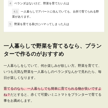
4
ベランダはないけど、野菜を育てたい人は
一人暮らしの部屋が和室だと、家具のレイアウト
やインテリアの選び方に迷ってしまいがち。畳や
4.1
一人暮らしでアパートに住んでいても、台所で育てられる野
大きな押入れ...
菜があります。
5
野菜を育てる喜びにハマってしまった人は
一人暮らしの賃貸でもOK！簡単DIYの
アイデア【キッチン編】
一人暮らしで野菜を育てるなら、プラン
一人暮らしのキッチンは狭いことも多く、調理器
ターで作るのがおすすめ
具や食品など収納にお困りの方は多いと思いま
す。そんな時に...
一人暮らしをしていて、何か楽しみが欲しい方。野菜を育てて、
いつも元気な野菜を一人暮らしのベランダなんかで見れたら、毎
日が楽しくなります。
一人暮らしは、お皿はどのくらいの枚
数が必要なのか
育てるのなら、一人暮らしでも簡単に育てられる物が良いですよ
ね？
だとすると、赤くて可愛いミニトマトをプランターで育てる
一人暮らしを始める時は、冷蔵庫や洗濯機などの
事をお薦めします。
大きな家電ばかりに目が向きがちですが、ご飯を
食べ...