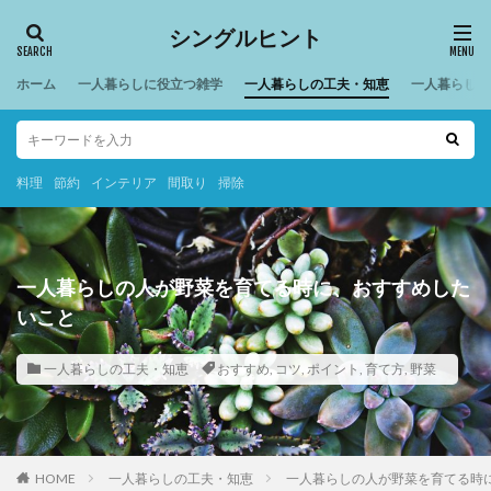
シングルヒント
ホーム
一人暮らしに役立つ雑学
一人暮らしの工夫・知恵
一人暮らしの
料理
節約
インテリア
間取り
掃除
一人暮らしの人が野菜を育てる時に、おすすめした
いこと
一人暮らしの工夫・知恵
おすすめ
,
コツ
,
ポイント
,
育て方
,
野菜
HOME
一人暮らしの工夫・知恵
一人暮らしの人が野菜を育てる時