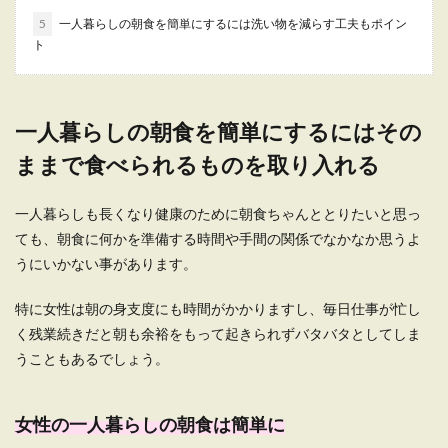
る方法。手軽に楽しむために
5
一人暮らしの朝食を簡単にするには洗い物を減らす工夫もポイン
ト
一人暮らしだと、自分で揚げ物を作るのが面倒に
感じることも多いと思います。たくさんの量を揚
げるならば良...
一人暮らしの朝食を簡単にするにはその
ままで食べられるものを取り入れる
一人暮らし向きの食べ物がある。便利
に使って自炊を続けるコツ
一人暮らしも長くなり健康のために朝食ちゃんととりたいと思っ
一人暮らしだと、ついついお惣菜やコンビニ弁当
ても、朝食に何かを準備する時間や手間の関係でなかなか思うよ
で済ませてしまいがちです。 ですが、人間の体は
うにいかない事があります。
食べ...
特に女性は朝の身支度にも時間がかかりますし、毎日仕事が忙し
く残業続きだと朝も余裕をもって起きられずバタバタとしてしま
うこともあるでしょう。
一人暮らし向け味噌汁を作り置きする
方法と便利な味噌玉
女性の一人暮らしの朝食は簡単に
一人暮らしだと味噌汁を作る時にも少量ずつ作り
ますよね。多めに作って作り置きしておきたいと