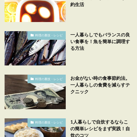
約生活
一人暮らしでもバランスの良
料理の裏技・レシピ
い食事を！魚を簡単に調理す
る方法
お金がない時の食事節約法。
料理の裏技・レシピ
一人暮らしの食費を減らすテ
クニック
1人暮らしで自炊するならこ
料理の裏技・レシピ
の簡単レシピをまず実践！自
炊のコツ