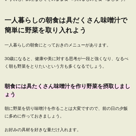
一人暮らしで味噌が余る問題を解消！
一人暮らしの朝食は具だくさん味噌汁で
オススメ活用や保存方法
簡単に野菜を取り入れよう
一人暮らしで自炊をしていて、味噌汁をよく作る
という人も多いのではないでしょうか。しかし、
どう...
一人暮らしの朝食にとっておきのメニューがあります。
30歳になると、健康や美に対する思考が一段と強くなり、なるべ
く朝も野菜をとりたいという方も多くなるでしょう。
一人暮らしだと肉を食べないという人
へお肉のとり方を紹介します
朝食には具たくさん味噌汁を作り野菜を摂取しまし
一人暮らしになってあまりお肉を食べない、お肉
ょう
を食べることが少なくなっている人へ。 ご飯や
パ...
朝に野菜を切り味噌汁を作ることは大変ですので、前の日の夕飯
に多めに作っておきましょう。
自炊で食費を節約！一人暮らしでも自
お好みの具材を好きな量だけ入れます。
炊を続けられるコツをご紹介