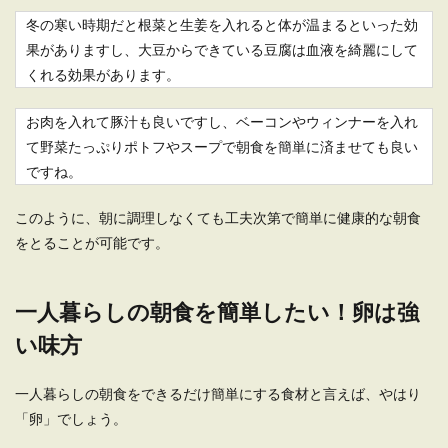
冬の寒い時期だと根菜と生姜を入れると体が温まるといった効
一人暮らしだと、つい自炊が面倒だと感じてしま
果がありますし、大豆からできている豆腐は血液を綺麗にして
いますよね。しかし毎日外食では栄養面が心配な
くれる効果があります。
だけでは...
お肉を入れて豚汁も良いですし、ベーコンやウィンナーを入れ
て野菜たっぷりポトフやスープで朝食を簡単に済ませても良い
一人暮らしにおすすめなご飯が安いメ
ですね。
ニューや購入するお店
このように、朝に調理しなくても工夫次第で簡単に健康的な朝食
一人暮らしをしていると意外にかかるのが食費で
をとることが可能です。
はないでしょうか。 特に毎日外食している場合
は、一ヶ月...
一人暮らしの朝食を簡単したい！卵は強
い味方
一人暮らしのご飯はめんどくさい！を
解消する方法を紹介
一人暮らしの朝食をできるだけ簡単にする食材と言えば、やはり
「卵」でしょう。
一人暮らしのご飯ってめんどくさいですよね。だ
からといって続けて外食はできないしお弁当を毎