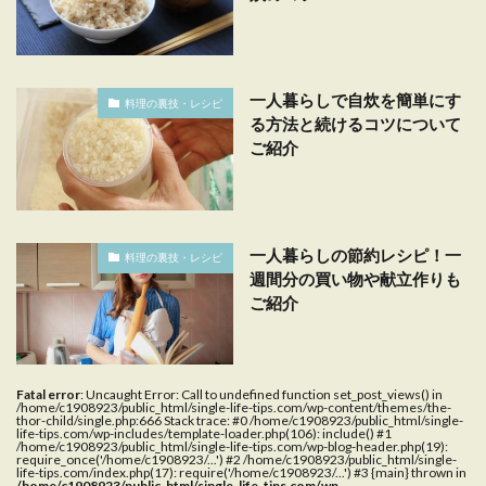
一人暮らしで自炊を簡単にす
料理の裏技・レシピ
る方法と続けるコツについて
ご紹介
一人暮らしの節約レシピ！一
料理の裏技・レシピ
週間分の買い物や献立作りも
ご紹介
Fatal error
: Uncaught Error: Call to undefined function set_post_views() in
/home/c1908923/public_html/single-life-tips.com/wp-content/themes/the-
thor-child/single.php:666 Stack trace: #0 /home/c1908923/public_html/single-
life-tips.com/wp-includes/template-loader.php(106): include() #1
/home/c1908923/public_html/single-life-tips.com/wp-blog-header.php(19):
require_once('/home/c1908923/...') #2 /home/c1908923/public_html/single-
life-tips.com/index.php(17): require('/home/c1908923/...') #3 {main} thrown in
/home/c1908923/public_html/single-life-tips.com/wp-