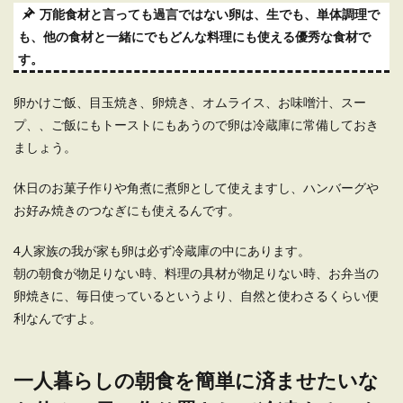
日買...
万能食材と言っても過言ではない卵は、生でも、単体調理で
も、他の食材と一緒にでもどんな料理にも使える優秀な食材で
す。
一人暮らしの朝食を和食に変えよう！
卵かけご飯、目玉焼き、卵焼き、オムライス、お味噌汁、スー
女性におすすめのメニュー
プ、、ご飯にもトーストにもあうので卵は冷蔵庫に常備しておき
ましょう。
女性にとって忙しい朝。中でも一人暮らしの人
は、朝食はパンとコーヒーで済ませてしまってい
るのではな...
休日のお菓子作りや角煮に煮卵として使えますし、ハンバーグや
お好み焼きのつなぎにも使えるんです。
4人家族の我が家も卵は必ず冷蔵庫の中にあります。
朝の朝食が物足りない時、料理の具材が物足りない時、お弁当の
卵焼きに、毎日使っているというより、自然と使わさるくらい便
利なんですよ。
一人暮らしの朝食を簡単に済ませたいな