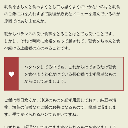
考える方...
朝食をきちんと食べようとしても思うようにいかないのはと朝食
のご飯に力を入れすぎて調理が必要なメニューを選んでいるのが
原因ではありませんか。
自炊と料理の違いとは？おすすめな自
朝からバランスの良い食事をとることはとても良いことです。
炊料理を紹介します
しかし、それは時間に余裕をもって起きれて、朝食をちゃんと食
べ続ける上級者の方のやることです。
自炊と料理にはどんな違いがあるのでしょうか？
自己紹介をするなら、料理が趣味と言うよりも自
炊をしていま...
バタバタしてる中でも、これからはできるだけ朝食
を食べようと心がけている初心者はまず簡単なもの
からにしてみましょう。
一人暮らしなら食事に気遣った健康的
な生活を送ろう
ご飯は毎日炊くか、冷凍のものを必ず用意しておき、納豆や漬
一人暮らしは自由で気ままなイメージがあります
物、海苔の佃煮などご飯のお共になるもので、簡単に済ましま
が、その反面、自分のことはすべて自分でしなく
す。手で食べられるパンでも良いですね。
ては...
いずれも、調理なしでそのまま食べられるものを食べましょう。