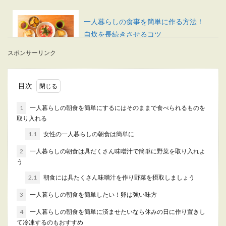
一人暮らしの食事を簡単に作る方法！
自炊を長続きさせるコツ
スポンサーリンク
一人暮らしの男性は、食事はいつもコンビニやス
ーパーのお弁当、という方も多いですよね。しか
し、...
目次
1
一人暮らしの朝食を簡単にするにはそのままで食べられるものを
一人暮らしは冷凍を活用！野菜の保存
取り入れる
方法と冷凍できる野菜レシピ
1.1
女性の一人暮らしの朝食は簡単に
2
一人暮らしの朝食は具だくさん味噌汁で簡単に野菜を取り入れよ
一人暮らしをしていると、忙しくてなかなか自炊
う
をする時間もなく、食事で野菜を摂ることが難し
いこ...
2.1
朝食には具たくさん味噌汁を作り野菜を摂取しましょう
3
一人暮らしの朝食を簡単したい！卵は強い味方
4
一人暮らしの朝食を簡単に済ませたいなら休みの日に作り置きし
一人暮らしの揚げ物をもっと簡単に作
て冷凍するのもおすすめ