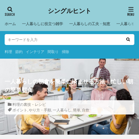
シングルヒント
ホーム
一人暮らしに役立つ雑学
一人暮らしの工夫・知恵
一人暮らしの
料理
節約
インテリア
間取り
掃除
一人暮らしの朝食を簡単に済ませる方法！忙しい朝
の簡単朝食
料理の裏技・レシピ
ポイント
,
やり方・手順
,
一人暮らし
,
簡単
,
自炊