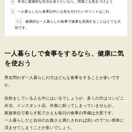
4
本当に健康的な生活を送りたいなら、間食にも気をつけよう
5
一人暮らしなら食事以外にも気を付けたいポイントはこれ
一人暮らしにおすすめなレンジ料理の
メニューと便利なグッズ
5.1
健康的な一人暮らしの食事で健康を意識することはとても大
切です。
一人暮らしも慣れてきたころ、是非料理にも挑戦
してみましょう。 今回はレンジを使った一人暮ら
しの為の...
一人暮らしで食事をするなら、健康に気
を使おう
一人暮らしはご飯が余りがち…、だっ
たら冷凍させよう
男女問わず一人暮らしの方はどんな食事をすることが多いです
か。
一人暮らしの人がご飯を炊こうと思った時に、１
回に２合を炊く人が多いと思いますが、女性にと
自炊をしている人も中にはいるでしょうが、多くの方はコンビニ
って...
弁当、インスタント品、外食に頼ってしまっていませんか。
家族単位で暮らす私でさえも毎日の食事の準備は大変です。
一人暮らしだと自分のお腹さえ満たされれば良いのでつい簡単に
一人暮らし向きの食べ物がある。便利
済ませてしまうことが多いでしょう。