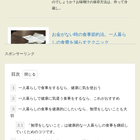
のでしょうか？お味噌汁の保存方法は、作って冷
蔵し...
お金がない時の食事節約法。一人暮ら
しの食費を減らすテクニック
スポンサーリンク
給料日前はいつもお金がなくなってしまい、食事
をするのも一苦労という方はいませんか？次の給
料日までの食...
目次
1
一人暮らしで食事をするなら、健康に気を使おう
一人暮らしの揚げ物をもっと簡単に作
2
一人暮らしで健康に気遣う食事をするなら、これがおすすめ
る方法。手軽に楽しむために
3
一人暮らしの食事を健康的にしたいなら、無理をしないことも大
一人暮らしだと、自分で揚げ物を作るのが面倒に
切
感じることも多いと思います。たくさんの量を揚
3.1
「無理をしないこと」は健康的な一人暮らしの食事を継続し
げるならば良...
ていくためのコツです。