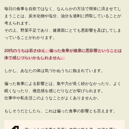
に使って自炊を続けるコツ
毎日の食事を自炊ではなく、なんらかの方法で簡単に済ませてし
一人暮らしだと、ついついお惣菜やコンビニ弁当
まうことは、炭水化物や塩分、油分を過剰に摂取していることが
で済ませてしまいがちです。 ですが、人間の体は
考えられます。
食べ...
その上、野菜不足であり、健康面にとても悪影響を及ぼしてしま
っていることがわかります。
一人暮らし自炊メニュー！一週間サイ
20代のうちは若さゆえ、偏った食事が健康に悪影響ということは
クルで食費を節約しよう
体で感じづらいかもしれません。
一人暮らしを始めると外食が多くなりますよね。
しかし、あなたの体は気づかぬうちに蝕まれています。
しかし外食が毎日続くと、手作りの料理が恋しく
なる...
偏った食事による影響とは、集中力が長く続かなかったり、よく
眠くなったり、倦怠感を感じだりなどが挙げられます。
仕事中や私生活このようなことがよくありませんか。
【一人暮らしの人のための節約レシピ
もしそうだとしたら、これは偏った食事の影響とも言えます。
集】簡単に作れるものを厳選
「なんとか食費を抑えたい。」そう思っている一
人暮らしの人は多いでしょう。 しかし、節約...