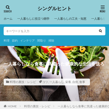
シングルヒント
ホーム
一人暮らしに役立つ雑学
一人暮らしの工夫・知恵
一人暮らしの
料理
節約
インテリア
間取り
掃除
一人暮らしなら食事に気遣った健康的な生活を送ろ
う
料理の裏技・レシピ
コツ
,
一人暮らし
,
栄養
,
自炊
,
食事
HOME
料理の裏技・レシピ
一人暮らしなら食事に気遣った健康的