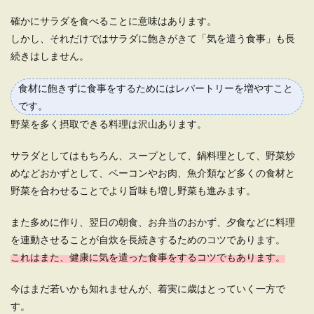
一人暮らしだと肉を食べないという人
確かにサラダを食べることに意味はあります。
へお肉のとり方を紹介します
しかし、それだけではサラダに飽きがきて「気を遣う食事」も長
続きはしません。
一人暮らしになってあまりお肉を食べない、お肉
を食べることが少なくなっている人へ。 ご飯や
食材に飽きずに食事をするためにはレパートリーを増やすこと
パ...
です。
野菜を多く摂取できる料理は沢山あります。
一人暮らしは冷凍を活用！野菜の保存
サラダとしてはもちろん、スープとして、鍋料理として、野菜炒
方法と冷凍できる野菜レシピ
めなどおかずとして、ベーコンやお肉、魚介類など多くの食材と
野菜を合わせることでより旨味も増し野菜も進みます。
一人暮らしをしていると、忙しくてなかなか自炊
をする時間もなく、食事で野菜を摂ることが難し
また多めに作り、翌日の朝食、お弁当のおかず、夕食などに料理
いこ...
を連動させることが自炊を長続きするためのコツであります。
これはまた、健康に気を遣った食事をするコツでもあります。
一人暮らしの料理・魚を焼くときの臭
今はまだ若いかも知れませんが、着実に歳はとっていく一方で
い対策と簡単な調理方法
す。