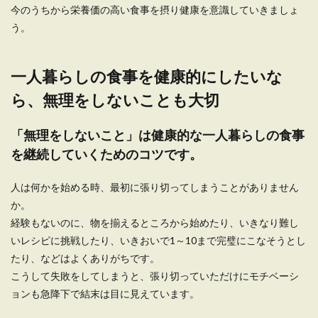
今のうちから栄養価の高い食事を摂り健康を意識していきましょ
一人暮らしをしている人の中には、グリルで魚を
う。
焼くときの臭いが気になる人もいるのではないで
しょうか。 ...
一人暮らしの食事を健康的にしたいな
ら、無理をしないことも大切
1人暮らしで自炊するならこの簡単レシ
ピをまず実践！自炊のコツ
「無理をしないこと」は健康的な一人暮らしの食事
1人暮らしで自炊を続けるなら、簡単で美味しい
を継続していくためのコツです。
レシピが一番です。 毎日の料理は簡単手抜き料理
がおすす...
人は何かを始める時、最初に張り切ってしまうことがありません
か。
経験もないのに、物を揃えるところから始めたり、いきなり難し
いレシピに挑戦したり、いきおいで1～10まで完璧にこなそうとし
たり、などはよくありがちです。
こうして失敗をしてしまうと、張り切っていただけにモチベーシ
ョンも急降下で結末は目に見えています。