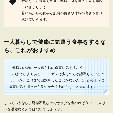
若いうちに食事を見直し健康に気を遣って歳を重ね
ていきましょう。
若い時からの食事が肌質の良さや体調の良さを作り
あげていきます。
一人暮らしの米の保存方法！最適な保
管場所や賢い節約術を紹介
一人暮らしをはじめて自炊をはじめるときにまず
一人暮らしで健康に気遣う食事をするな
一番に必要なのは米です。 その際に、米を購入
し...
ら、これがおすすめ
「健康のために一人暮らしの食事に気を遣おう」
一人暮らしの人のための冷凍できる作
このようなよくあるスローガンは多くの方が認識しているで
り置きおかずと保存のコツ
しょうが、これまで自炊をしたことがない人は、どのように
食事に気を遣ったら良いか全くわからないと思います。
一人暮らししていると、少しでも食費を節約した
いもの。そこでおすすめなのが冷凍保存できる作
り置...
しいていうなら、野菜不足なのでサラダを食べれば良い、このよ
うな漠然な考えではないでしょうか。