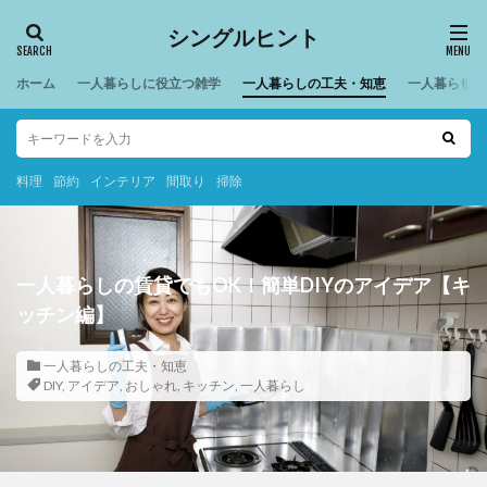
シングルヒント
ホーム
一人暮らしに役立つ雑学
一人暮らしの工夫・知恵
一人暮らしの
料理
節約
インテリア
間取り
掃除
一人暮らしの賃貸でもOK！簡単DIYのアイデア【キ
ッチン編】
一人暮らしの工夫・知恵
DIY
,
アイデア
,
おしゃれ
,
キッチン
,
一人暮らし