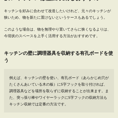
ら使いやすくなります
キッチンを好みに合わせて改造したいけれど、元々のキッチンが
一人暮らしの狭い台所を使い勝手よくするにはど
狭いため、物を新たに置けないというケースもあるでしょう。
うしたらいいのでしょうか？物を置きすぎないこ
とが一番です...
このような場合は、物を無理やり置いてさらに狭くなるよりは、
今現状のスペースを上手く活用する方法がおすすめです。
キッチンの壁に調理器具を収納する有孔ボードを使
う
例えば、キッチンの壁を使い、有孔ボード（あらかじめ穴が
たくさんあいている木の板）にS字フックを取り付ければ、
調理器具などを場所を取らずに収納することが出来ます。ま
た、突っ張り棒やワイヤーラックにS字フックの収納方法も
キッチン収納では定番の方法です。