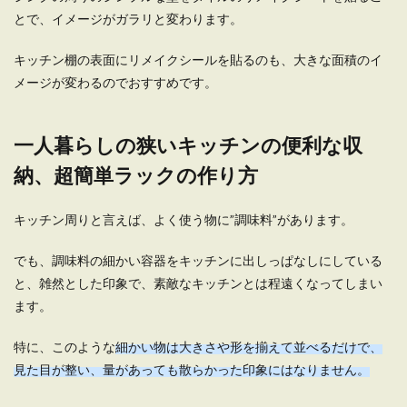
人暮らしを怖いと感じている人もいるのではない
とで、イメージがガラリと変わります。
でしょうか。...
キッチン棚の表面にリメイクシールを貼るのも、大きな面積のイ
メージが変わるのでおすすめです。
一人暮らしで味噌が使い切れない時の
対策と調理アイデア
一人暮らしの狭いキッチンの便利な収
一人暮らしだと、1パックの味噌を買っても使い
納、超簡単ラックの作り方
切れないことがほとんど。 気付いた時には賞味期
限が切れ...
キッチン周りと言えば、よく使う物に”調味料”があります。
でも、調味料の細かい容器をキッチンに出しっぱなしにしている
一人暮らしを始める人におすすめのロ
と、雑然とした印象で、素敵なキッチンとは程遠くなってしまい
フトベッドのレイアウト
ます。
これから一人暮らしを始める人は、狭い部屋でど
特に、このような
細かい物は大きさや形を揃えて並べるだけで、
う快適に過ごすかについて考えるのではないでし
見た目が整い、量があっても散らかった印象にはなりません。
ょうか。 ...