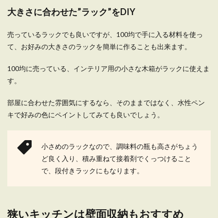
大きさに合わせた”ラック”をDIY
一人暮らしの洗濯はいつする？迷惑に
売っているラックでも良いですが、100均で手に入る材料を使っ
ならない時間帯と洗濯頻度
て、お好みの大きさのラックを簡単に作ることも出来ます。
一人暮らしをしている人の中には、仕事から帰宅
した後などの遅い時間でないと、洗濯ができない
100均に売っている、インテリア用の小さな木箱がラックに使えま
こと...
す。
部屋に合わせた雰囲気にするなら、そのままではなく、水性ペン
キで好みの色にペイントしてみても良いでしょう。
一人暮らしにタンスは不要！狭い部屋
の上手な洋服収納のコツ
小さめのラックなので、調味料の瓶も高さがちょう
これから一人暮らしを始る場合には、新しい部屋
ど良く入り、積み重ねて接着剤でくっつけること
で揃えるものをいろいろとリストアップしますよ
で、段付きラックにもなります。
ね。 必要...
一人暮らしの台所が狭い問題こうした
狭いキッチンは壁面収納もおすすめ