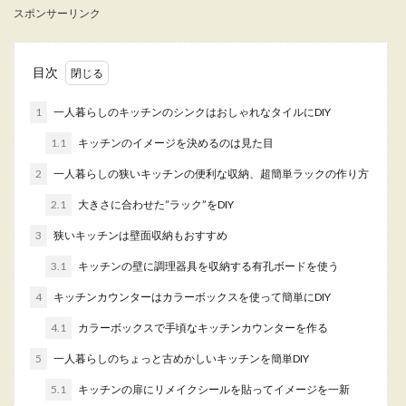
スポンサーリンク
炊をする人もしない人も、ある程度の食器は必要
になると...
目次
一人暮らしの夕飯は何にする？大学生
1
一人暮らしのキッチンのシンクはおしゃれなタイルにDIY
におすすめな節約レシピ
1.1
キッチンのイメージを決めるのは見た目
2
一人暮らしの狭いキッチンの便利な収納、超簡単ラックの作り方
大学生の一人暮らしの夕飯、ついついインスタン
トばかりになってはいませんか？ご飯を食べて寝
2.1
大きさに合わせた”ラック”をDIY
ているのに疲...
3
狭いキッチンは壁面収納もおすすめ
3.1
キッチンの壁に調理器具を収納する有孔ボードを使う
一人暮らしの人が洗濯するタイミング
4
キッチンカウンターはカラーボックスを使って簡単にDIY
の平均的な頻度を知りたい
4.1
カラーボックスで手頃なキッチンカウンターを作る
一人暮らしをする時は、食事も掃除の洗濯も基本
5
一人暮らしのちょっと古めかしいキッチンを簡単DIY
的にはすべて自分でしなくてはいけません。 他
の...
5.1
キッチンの扉にリメイクシールを貼ってイメージを一新