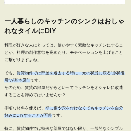
一人暮らしにおすすめの冷蔵庫選び。
一人暮らしのキッチンのシンクはおしゃ
自炊派なら野菜室付き
れなタイルにDIY
これから一人暮らしを始めるという方は、どんな
冷蔵庫を選べば良いのか、容量はどれくらいのサ
料理が好きな人にとっては、使いやすく素敵なキッチンにするこ
イズが使いや...
とが、料理の創作意欲を高めたり、モチベーションを上げること
に繋がりますよね。
でも、
賃貸物件では部屋を退去する時に、元の状態に戻る”原状復
一人暮らしは砂糖と塩プラス他の便利
帰”が基本原則
です。
調味料で時短料理が可能
そのため、賃貸の部屋だからといってキッチンをオシャレに改造
一人暮らしの調味料を揃える時に、砂糖と塩は必
することを諦めてはいませんか？
要かどうかで悩んでしまう時があります。量も多
いですし、使...
手頃な材料を使えば、
壁に傷や穴を付けなくてもキッチンを自分
好みにDIYすることが可能
です。
特に、賃貸物件では特殊な部屋ではない限り、一般的なシンプル
一人暮らしの迷惑になりにくい洗濯時