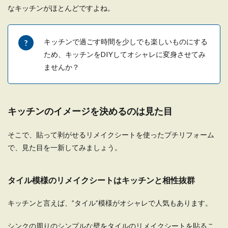
なキッチンがほとんどですよね。
間と洗濯のタイミング
一人暮らしをしていると帰宅する時間も遅くな
り、洗濯機を回したいけど、「こんな遅い時間に
キッチンで過ごす時間を少しでも楽しいものにする
洗濯機...
ため、キッチンをDIYしてオシャレに変身させてみ
ませんか？
自炊を始めたい女性のための簡単に栄
養を摂れるメニューをご紹介
キッチンのイメージを決めるのは見た目
一人暮らしの人は栄養が偏りがちですが、改善す
そこで、貼って剥がせるリメイクシートを使ったプチリフォーム
るために自炊しようと思っても料理が苦手だと諦
で、見た目を一新してみましょう。
めてしまうの...
タイル模様のリメイクシートはキッチンと相性抜群
一人暮らしが怖い女性の物件の選び方
キッチンと言えば、”タイル”模様がオシャレで人気もあります。
と防犯対策・注意点を解説
一人暮らしをすることになった女性の中には、一
シンクの周りのシンプルな壁をタイルのリメイクシートを貼るこ