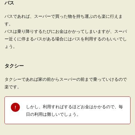
バス
一人暮らしの部屋を安いインテリアで
もおしゃれに見せるコツ
バスであれば、スーパーで買った物を持ち運ぶのも楽に行えま
す。
一人暮らしをする費用が限られていて、安いイン
バスは乗り降りするたびにお金はかかってしまいますが、スーパ
テリアしか買えない…という学生も多いのではな
ー近くに停まるバスがある場合にはバスを利用するのもいいでし
いでしょうか...
ょう。
一人暮らし、食べ物の仕送りで嬉しい
タクシー
オススメや気をつけたいこと
タクシーであれば家の前からスーパーの前まで乗っていけるので
子供が一人暮らしをしていると毎日しっかりと食
楽です。
べているのか心配になる親御さんは多いでしょ
う。そんな子供...
しかし、利用すればするほどお金はかかるので、毎
日の利用は難しいでしょう。
一人暮らしで水道代が固定された物件
を選ぶメリットとデメリット