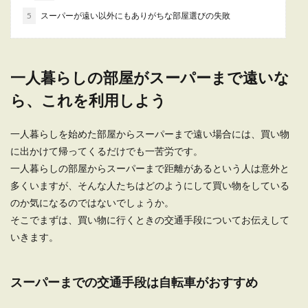
5
スーパーが遠い以外にもありがちな部屋選びの失敗
散歩の必要がない猫は、一人暮らしにぴったりな
ペット。 ただ、一人暮らしで節約をしながら生
活...
一人暮らしの部屋がスーパーまで遠いな
ら、これを利用しよう
一人暮らしが試したいクローゼット収
納術と収納ポイント
一人暮らしを始めた部屋からスーパーまで遠い場合には、買い物
に出かけて帰ってくるだけでも一苦労です。
ワンルームといった一人暮らし部屋の場合はクロ
ーゼットが狭いため、収納術を知りたいという方
一人暮らしの部屋からスーパーまで距離があるという人は意外と
も多いのでは...
多くいますが、そんな人たちはどのようにして買い物をしている
のか気になるのではないでしょうか。
そこでまずは、買い物に行くときの交通手段についてお伝えして
一人暮らしの冷蔵庫の中身とは？冷蔵
いきます。
庫の活用方法を紹介します
スーパーまでの交通手段は自転車がおすすめ
一人暮らしの冷蔵庫はどのような中身であればい
いのでしょうか？これから自炊をしようと思って