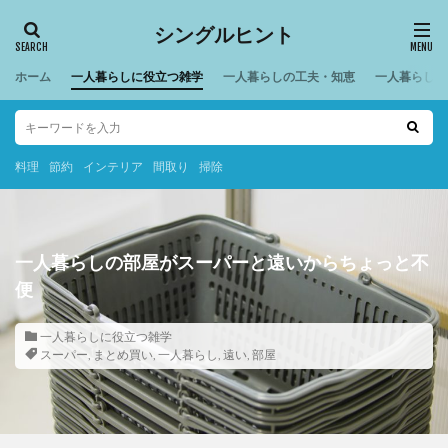
シングルヒント
ホーム
一人暮らしに役立つ雑学
一人暮らしの工夫・知恵
一人暮らしの
料理
節約
インテリア
間取り
掃除
一人暮らしの部屋がスーパーと遠いからちょっと不
便
一人暮らしに役立つ雑学
スーパー
,
まとめ買い
,
一人暮らし
,
遠い
,
部屋