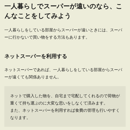
一人暮らしでスーパーが遠いのなら、こ
一人暮らし用アパートの中には、水道代が固定さ
れている物件があります。 一見するとメリットが
んなことをしてみよう
大きいよ...
一人暮らしをしている部屋からスーパーが遠いときには、スーパ
ーに行かないで買い物をする方法もあります。
ユニットバスのカーテンの洗い方！カ
ビを落として防ぐコツ
ネットスーパーを利用する
一人暮らしの浴槽がユニットバスの場合、シャワ
ーカーテンが付いています。 このシャワーカーテ
ネットスーパーであれば、一人暮らしをしている部屋からスーパ
ンの洗い...
ーが遠くても関係ありません。
ネットで購入した物を、自宅まで宅配してくれるので荷物が
一人暮らしで栄養を簡単に取る方法！
重くて持ち運ぶのに大変な思いをしなくて済みます。
自炊のコツやメニュー選び
また、ネットスーパーを利用すれば食費の管理も行いやすく
なります。
一人暮らしだと忙しくてつい外食や弁当などで済
ませてしまうという人もいるでしょう。しかし、
それ...