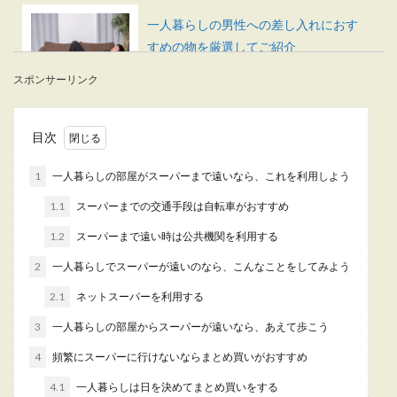
一人暮らしの男性への差し入れにおす
すめの物を厳選してご紹介
スポンサーリンク
一人暮らしを始めた男性の友達に何か差し入れし
たいと思っても、何がいいのか迷ってしまう女性
も多...
目次
1
一人暮らしの部屋がスーパーまで遠いなら、これを利用しよう
ユニットバスのタイル掃除は汚れに効
1.1
スーパーまでの交通手段は自転車がおすすめ
果的な簡単な方法がオススメ
1.2
スーパーまで遠い時は公共機関を利用する
ユニットバスのタイルを掃除するときは、どの汚
2
一人暮らしでスーパーが遠いのなら、こんなことをしてみよう
れの原因を知ることも大切です。 汚れの種類に合
わせた洗...
2.1
ネットスーパーを利用する
3
一人暮らしの部屋からスーパーが遠いなら、あえて歩こう
4
頻繁にスーパーに行けないならまとめ買いがおすすめ
一人暮らしで猫を飼う時の費用と猫を
飼う前にチェックしたいこと
4.1
一人暮らしは日を決めてまとめ買いをする