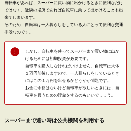
いるのなら、...
自転車があれば、スーパーに買い物に出かけるときに便利なだけ
ではなく、近隣の場所であれば自転車に乗って出かけることも出
来てしまいます。
そのため、自転車は一人暮らしをしている人にとって便利な交通
一人暮らしの猫はかわいそう？猫は孤
手段なのです。
独に強く運動出来ればOK
猫が好きという方は、一人暮らしでも猫を飼いた
しかし、自転車を使ってスーパーまで買い物に出か
いと思うでしょう。 猫との暮らしは楽しいでしょ
うが、...
けるためには初期投資が必要です。
自転車を購入しなければいけません。自転車は大体
１万円前後しますので、一人暮らしをしているとき
にはこの１万円を出せるかどうかが問題です。
一人暮らしが不安でも30歳なら一人暮
お金に余裕はないけど自転車が欲しいときには、自
らしをした方がメリット大
転車を買うための貯金をするのもいいでしょう。
「30歳から一人暮らしなんて不安…」という女性
の方も多いのではないでしょうか。 ただ一人暮ら
しの不...
スーパーまで遠い時は公共機関を利用する