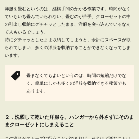
一人暮らしでもできるこたつ布団の洗
洋服を畳むというのは、結構手間のかかる作業です。時間がなく
濯方法はコインランドリー
ていちいち畳んでいられない、畳むのが苦手、クローゼットの中
こたつのシーズンが終わると、こたつ布団を洗濯
の引出し収納にグチャッとしたまま、洋服を突っ込んでいるなん
してから収納するのが基本です。しかし、一人暮
て人もいるでしょう。
らしをして初...
特にグチャッとしたまま収納してしまうと、余計にスペースが取
られてしまい、多くの洋服を収納することができなくなってしま
います。
畳まなくてもよいというのは、時間の短縮だけでな
く、簡単にしかも多くの洋服を収納できる秘策でも
あります。
２．洗濯して乾いた洋服を、ハンガーから外さずにそのま
まクローゼットにしまえること
この流れがスムーズに行うことができれば、それほど楽なことは