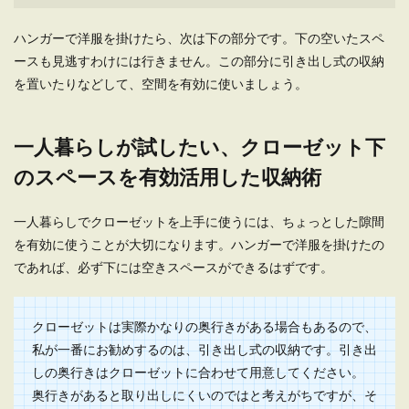
一人暮らしでもトイレにスリッパは必
要？スリッパ問題を解決
ハンガーで洋服を掛けたら、次は下の部分です。下の空いたスペ
ースも見逃すわけには行きません。この部分に引き出し式の収納
一人暮らしで悩むのがトイレスリッパ。 一人暮ら
を置いたりなどして、空間を有効に使いましょう。
しだとトイレは自分以外使うことがほとんどな
い...
一人暮らしが試したい、クローゼット下
のスペースを有効活用した収納術
一人暮らしで最初に購入したい食材・
調味料！食材購入のポイント
一人暮らしでクローゼットを上手に使うには、ちょっとした隙間
を有効に使うことが大切になります。ハンガーで洋服を掛けたの
一人暮らしを始めたばかりの人は、最初にどのよ
うな食材を購入すれば良いのかわからないもので
であれば、必ず下には空きスペースができるはずです。
す。...
クローゼットは実際かなりの奥行きがある場合もあるので、
私が一番にお勧めするのは、引き出し式の収納です。引き出
【一人暮らしに最適な間取り】40代女
しの奥行きはクローゼットに合わせて用意してください。
性のための部屋の選び方
奥行きがあると取り出しにくいのではと考えがちですが、そ