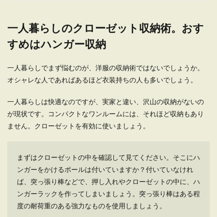
一人暮らしのクローゼット収納術。おす
一人暮らしのお風呂は寒い…暖かくす
すめはハンガー収納
る方法を紹介します
一人暮らしでまず悩むのが、洋服の収納術ではないでしょうか。
一人暮らしをしているとお風呂場が寒かったり、
オシャレな人であればあるほど衣装持ちの人も多いでしょう。
上がった後も寒いことがありますよね。 この寒い
のはどう...
一人暮らしは快適なのですが、実家と違い、沢山の収納がないの
が現状です。コンパクトなワンルームには、それほど収納もあり
ません。クローゼットを有効に使いましょう。
一人暮らしのペットは犬と猫のどっ
ち？一人暮らしは猫がおすすめ
まずはクローゼットの中を確認して見てください。そこにハ
一人暮らしをしている人の中には、これからペッ
ンガーをかけるポールは付いていますか？付いていなけれ
トを飼おうか考えている人もいるのではないでし
ば、突っ張り棒などで、押し入れやクローゼットの中に、ハ
ょうか。飼う...
ンガーラックを作ってしまいましょう。突っ張り棒はある程
度の耐荷重のある強力なものを使用しましょう。