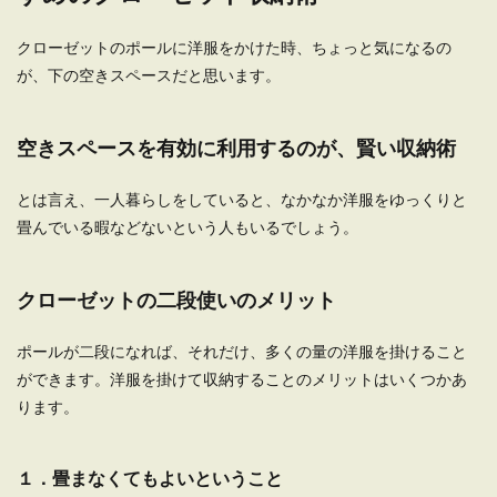
クローゼットのポールに洋服をかけた時、ちょっと気になるの
が、下の空きスペースだと思います。
一人暮らしの家具の配置はベッドか
ら。お部屋を広く見せるルール
空きスペースを有効に利用するのが、賢い収納術
一人暮らしの狭い部屋は、家具の配置を考えるの
も一苦労です。部屋の広さの感じ方には、家具の
とは言え、一人暮らしをしていると、なかなか洋服をゆっくりと
配置...
畳んでいる暇などないという人もいるでしょう。
一人暮らしで犬を留守番させる時の注
クローゼットの二段使いのメリット
意点とおすすめな犬種
ポールが二段になれば、それだけ、多くの量の洋服を掛けること
一人暮らしでも犬が飼いたいと思うことはあるで
ができます。洋服を掛けて収納することのメリットはいくつかあ
しょう。 心配なのが、飼い主が留守にしている間
ります。
の留守番...
１．畳まなくてもよいということ