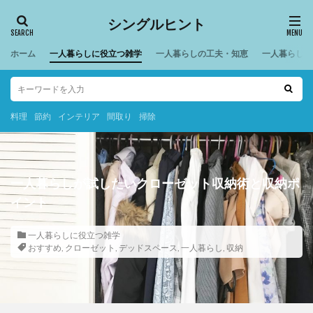
シングルヒント
ホーム
一人暮らしに役立つ雑学
一人暮らしの工夫・知恵
一人暮らしの
料理
節約
インテリア
間取り
掃除
一人暮らしが試したいクローゼット収納術と収納ポ
イント
一人暮らしに役立つ雑学
おすすめ
,
クローゼット
,
デッドスペース
,
一人暮らし
,
収納