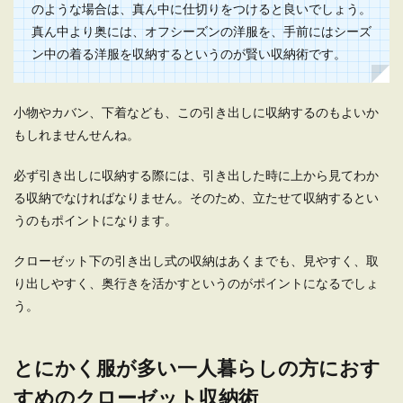
のような場合は、真ん中に仕切りをつけると良いでしょう。
40代女性が初めて一人暮らしをしようと考えた場
真ん中より奥には、オフシーズンの洋服を、手前にはシーズ
合、一番悩むのは間取りについてではないでしょ
うか。 ...
ン中の着る洋服を収納するというのが賢い収納術です。
小物やカバン、下着なども、この引き出しに収納するのもよいか
一人暮らしの外食の頻度と上手な食費
もしれませんせんね。
の節約方法
必ず引き出しに収納する際には、引き出した時に上から見てわか
一人暮らしだとついつい外食が多くなってしまい
る収納でなければなりません。そのため、立たせて収納するとい
がちです。仕事で帰りが遅くなった時や、友人に
うのもポイントになります。
誘わ...
クローゼット下の引き出し式の収納はあくまでも、見やすく、取
り出しやすく、奥行きを活かすというのがポイントになるでしょ
【一人暮らし】女性が部屋を選ぶとき
う。
のポイントと注意点を解説
これから一人暮らしをしようと考えてる女性の中
とにかく服が多い一人暮らしの方におす
には、防犯面を考えてどんな部屋を選べばいいの
すめのクローゼット収納術
か頭を悩ませ...