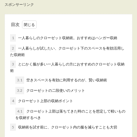
スポンサーリンク
これから一人暮らしを始めるという方は、ベッド
の購入をお考えではないでしょうか？ そこで悩
ん...
目次
1
一人暮らしのクローゼット収納術。おすすめはハンガー収納
一人暮らしで猫を飼う時の費用と猫を
2
一人暮らしが試したい、クローゼット下のスペースを有効活用し
飼う前にチェックしたいこと
た収納術
3
とにかく服が多い一人暮らしの方におすすめのクローゼット収納
散歩の必要がない猫は、一人暮らしにぴったりな
術
ペット。 ただ、一人暮らしで節約をしながら生
活...
3.1
空きスペースを有効に利用するのが、賢い収納術
3.2
クローゼットの二段使いのメリット
4
クローゼット上部の収納ポイント
一人暮らしの夕飯を外食で済ませたい
時のお店選びとポイント
4.1
クローゼット上部は落ちてきた時のことを想定して軽いもの
を収納するべき
一人暮らしの夕飯を外食でさっさと済ませたい！
5
収納術を試す前に、クローゼット内の服を減らすことも大切
という気持ちよくわかります。 仕事で疲れて帰
っ...