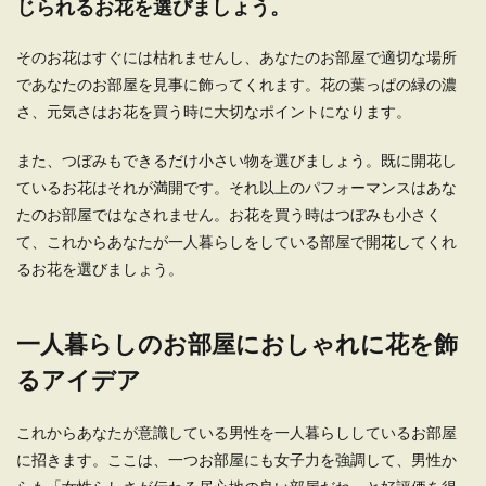
じられるお花を選びましょう。
そのお花はすぐには枯れませんし、あなたのお部屋で適切な場所
一人暮らしでも広く見せるレイアウ
であなたのお部屋を見事に飾ってくれます。花の葉っぱの緑の濃
ト。女子のすっきりインテリア
さ、元気さはお花を買う時に大切なポイントになります。
一人暮らしをする場合には、ワンルームなどのコ
また、つぼみもできるだけ小さい物を選びましょう。既に開花し
ンパクトなお部屋を選ぶ方が多いですよね。そこ
ているお花はそれが満開です。それ以上のパフォーマンスはあな
で悩...
たのお部屋ではなされません。お花を買う時はつぼみも小さく
て、これからあなたが一人暮らしをしている部屋で開花してくれ
るお花を選びましょう。
一人暮らしのお部屋におしゃれに花を飾
るアイデア
これからあなたが意識している男性を一人暮らししているお部屋
に招きます。ここは、一つお部屋にも女子力を強調して、男性か