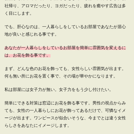
社帰り、アロマだったり、ヨガだったり、疲れを癒やす広告は多
木造のアパートは音が響く？物件の防
く目にします。
音性と騒音対策について
でも、肝心なのは、一人暮らしをしているお部屋であなたが居心
アパート探しをしていると木造、鉄骨、鉄筋コン
地が良いと感じれる事です。
クリートなど建物の造りが表記されています。 ...
あなたが一人暮らしをしているお部屋を簡単に雰囲気を変えるに
は、お花を飾る事です。
一人暮らしの大学生男子におすすめな
まず、どんな色のお花を飾っても、女性らしい雰囲気が出ます。
インテリア術とレイアウト
何も無い所にお花を置く事で、その場が華やかになります。
一人暮らしの大学生男子のインテリアはなにかと
黒で統一しがちですよね。物が溢れているわけで
私は部屋には女子力が無い。女子力をもう少し付けたい。
はないのにな...
簡単にできる対策は窓辺にお花を飾る事です。男性の視点からみ
ても、女性の一人暮らしにお花が飾ってあるだけで、可憐なイメ
ージが出ます。ワンピースが似合いそうな、今までとは違う女性
一人暮らしの食器の収納場所！スペー
らしさをあなたにイメージします。
スの活用で見た目もスッキリ