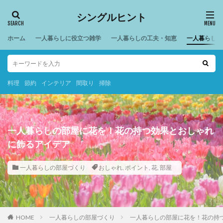
シングルヒント
ホーム
一人暮らしに役立つ雑学
一人暮らしの工夫・知恵
一人暮らしの
料理
節約
インテリア
間取り
掃除
一人暮らしの部屋に花を！花の持つ効果とおしゃれ
に飾るアイデア
一人暮らしの部屋づくり
おしゃれ
,
ポイント
,
花
,
部屋
HOME
一人暮らしの部屋づくり
一人暮らしの部屋に花を！花の持