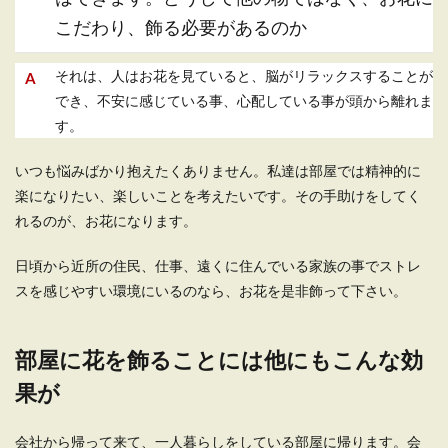
し、...
こだわり、飾る必要があるのか
それは、人はお花を見ていると、脳がリラックスすることが
でき、不安に感じている事、心配している事が頭から離れま
一人暮らしの狭い部屋に置きたい机や
す。
テーブルの選び方
いつも悩みばかり抱えたくありません。私達は部屋では精神的に
一人暮らしの狭い部屋は、置ける家具も限られて
しまいます。中でも、場所を取りがちな机やテー
楽になりたい、楽しいことを考えたいです。その手助けをしてく
ブル...
れるのが、お花になります。
日頃から近所の住民、仕事、遠くに住んでいる家族の事でストレ
スを感じやすい環境にいるのなら、お花を是非飾って下さい。
一人暮らしの部屋をおしゃれにしたい
女子におすすめのインテリア
部屋に花を飾ることには他にもこんな効
「一人暮らしの部屋を少しでもおしゃれにした
い。」そう思っても何から始めたらいいのかわか
果が
らない女性も多...
会社から帰って来て、一人暮らしをしている部屋に帰ります。会