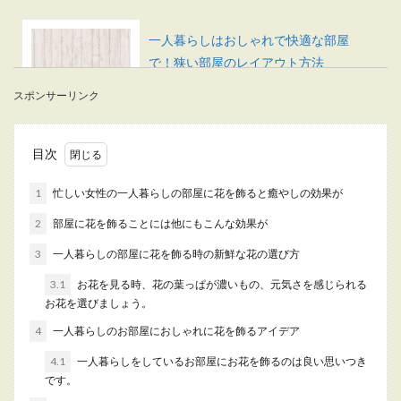
一人暮らしはおしゃれで快適な部屋
で！狭い部屋のレイアウト方法
スポンサーリンク
これから一人暮らしを始める女性の中には、おし
ゃれで素敵な部屋で暮らしたいと考えている人も
いる...
目次
1
忙しい女性の一人暮らしの部屋に花を飾ると癒やしの効果が
一人暮らしの空間にデスクは必要？あ
2
部屋に花を飾ることには他にもこんな効果が
ると便利な理由と選び方
3
一人暮らしの部屋に花を飾る時の新鮮な花の選び方
一人暮らしの生活にデスクは必要なのか？という
3.1
お花を見る時、花の葉っぱが濃いもの、元気さを感じられる
疑問はあると思います。 部屋が狭くなるのであま
お花を選びましょう。
り物...
4
一人暮らしのお部屋におしゃれに花を飾るアイデア
4.1
一人暮らしをしているお部屋にお花を飾るのは良い思いつき
です。
一人暮らしの狭いワンルームに置くイ