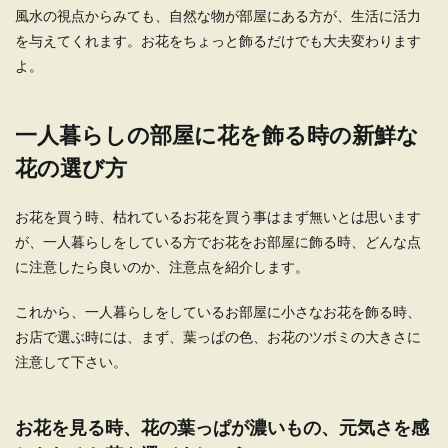
風水の視点からみても、自然な物が部屋にある方が、生活に活力
一人暮らしの部屋のキッチンというと狭くて収納
を与えてくれます。お花をちょっと飾るだけでも大夫変わります
スペースがあまりないことが多いです。そうなる
と困...
よ。
一人暮らしの部屋に花を飾る時の新鮮な
一人暮らしで悩む部屋のレイアウト。
花の選び方
10畳をレイアウトするコツ
一人暮らしの部屋で10畳は十分な広さ。レイアウ
お花を買う時、枯れているお花を買う事はまず無いとは思います
ト次第で住心地のいい部屋に演出できますが、レ
が、一人暮らしをしている方でお花をお部屋に飾る時、どんな点
イ...
に注意したら良いのか、注意点を紹介します。
これから、一人暮らしをしているお部屋に小さなお花を飾る時、
一人暮らしのインテリア選び。1LDKを
お店で選ぶ時には、まず、葉っぱの色、お花のツボミの大きさに
快適に使うための配置法
注意して下さい。
一人暮らしを始める時には、どんな家具を置こう
か、どう配置したら良いのかといろいろと悩みま
お花を見る時、花の葉っぱが濃いもの、元気さを感
す。部屋の広...