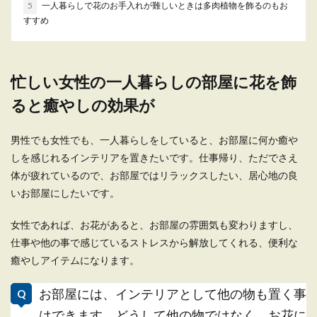
ンテリアの選び方と配置方法
5
一人暮らしで花のお手入れが難しいときは多肉植物を飾るのもお
すすめ
一人暮らしの狭いワンルームには、置ける家具も
限られてしまい、どうしたら部屋を広く見せられ
るかというお...
忙しい女性の一人暮らしの部屋に花を飾
ると癒やしの効果が
一人暮らしの部屋を良い風水にしたい
なら、ベッドが重要なポイント
男性でも女性でも、一人暮らしをしていると、お部屋に何か癒や
しを感じれるインテリアを置きたいです。仕事帰り、ただでさえ
一人暮らしをする時は、すべて自分の力でなんと
体が疲れているので、お部屋ではリラックスしたい、居心地の良
かしていかなくてはいけません。 ですので、出
いお部屋にしたいです。
来...
女性であれば、お花があると、お部屋の雰囲気も変わりますし、
仕事や他の事で感じているストレスから解放してくれる、便利な
一人暮らしをするなら、おしゃれな家
癒やしアイテムになります。
具で揃えよう
お部屋には、インテリアとして他の物も置く事
一人暮らしを始めようと思った時に、とりあえず
はできます。どうして他の物ではなく、お花に
安くて使いやすいものを選びがちです。 しか