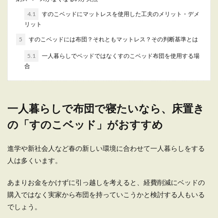
4.1
すのこベッドにマットレスを使用した工夫のメリット・デメ
リット
5
すのこベッドには布団？それともマットレス？その判断基準とは
一人暮らしに机は不要？勉強と食事を
兼ねて机を選ぶのもあり
5.1
一人暮らしでベッドではなくすのこベッド布団を使用する場
合
学生が一人暮らしをする時に悩むのが「机」で
す。勉強が仕事の学生ですから、やはり机は必要
なので...
一人暮らしで布団で寝たいなら、床置き
の「すのこベッド」がおすすめ
一人暮らしの部屋を良い風水にしたい
なら、ベッドが重要なポイント
進学や新社会人など春の新しい環境に合わせて一人暮らしをする
人は多くいます。
一人暮らしをする時は、すべて自分の力でなんと
かしていかなくてはいけません。 ですので、出
あまりお金をかけずに引っ越しを考えると、経費削減にベッドの
来...
購入ではなく実家から布団を持っていこうかと検討する人もいる
でしょう。