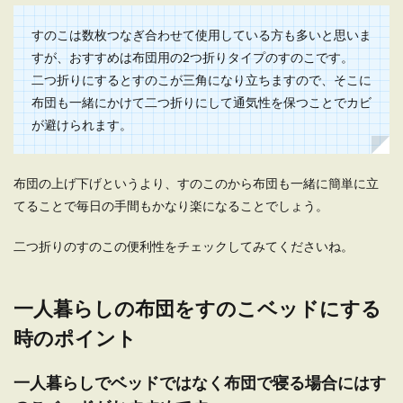
一人暮らしの食器の収納場所！スペー
スの活用で見た目もスッキリ
すのこは数枚つなぎ合わせて使用している方も多いと思いま
すが、おすすめは布団用の2つ折りタイプのすのこです。
一人暮らしの部屋のキッチンというと狭くて収納
二つ折りにするとすのこが三角になり立ちますので、そこに
スペースがあまりないことが多いです。そうなる
布団も一緒にかけて二つ折りにして通気性を保つことでカビ
と困...
が避けられます。
布団の上げ下げというより、すのこのから布団も一緒に簡単に立
てることで毎日の手間もかなり楽になることでしょう。
二つ折りのすのこの便利性をチェックしてみてくださいね。
一人暮らしの布団をすのこベッドにする
時のポイント
一人暮らしでベッドではなく布団で寝る場合にはす