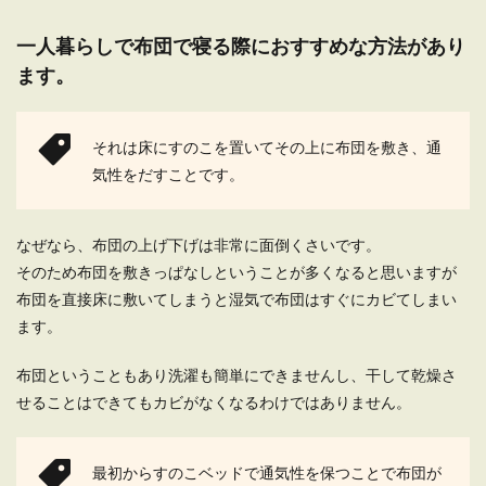
一人暮らしの部屋を女子力がアップす
一人暮らしで布団で寝る際におすすめな方法があり
るおしゃれな部屋にする方法
ます。
大学進学を機に始めた一人暮らし生活。 せっかく
始めた一人暮らしなのですから、女子力が高い部
屋にして...
それは床にすのこを置いてその上に布団を敷き、通
気性をだすことです。
一人暮らしでも広く見せるレイアウ
なぜなら、布団の上げ下げは非常に面倒くさいです。
ト。女子のすっきりインテリア
そのため布団を敷きっぱなしということが多くなると思いますが
布団を直接床に敷いてしまうと湿気で布団はすぐにカビてしまい
一人暮らしをする場合には、ワンルームなどのコ
ンパクトなお部屋を選ぶ方が多いですよね。そこ
ます。
で悩...
布団ということもあり洗濯も簡単にできませんし、干して乾燥さ
せることはできてもカビがなくなるわけではありません。
一人暮らしの和室をおしゃれにする工
夫とアイデアを詳しくご紹介
最初からすのこベッドで通気性を保つことで布団が