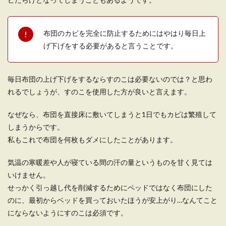
布団のカビを完全に防止するためにはやはり毎日上
一人暮らしの狭い部屋に置きたい机や
げ下げをする必要があると言うことです。
テーブルの選び方
一人暮らしの狭い部屋は、置ける家具も限られて
毎日布団の上げ下げをするならすのこは必要ないのでは？と思わ
しまいます。中でも、場所を取りがちな机やテー
れるでしょうが、すのこを使用した方が良いと言えます。
ブル...
なぜなら、布団を直接床に敷いてしまうと1日でもカビは繁殖して
しまうからです。
一人暮らしにおすすめ参考レイアウト
私もこれで布団を何枚もダメにしたことがあります。
【1LDKの部屋作り】
気温の寒暖差や人が寝ている間の汗の量というものを甘く見ては
1LDKでの一人暮らしは、スペース的にも余裕が
いけません。
あり、レイアウトをどのようにしたら良いのか考
せっかく引っ越し代を削減するためにベッドではなく布団にした
えるの...
のに、最初からベッドを買っておいたほうが安上がり…なんてこと
にならないようにすのこは必須です。