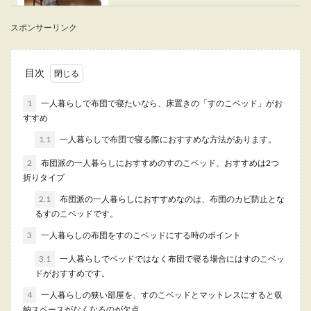
一人暮らしを始めようと思った時に、とりあえず
スポンサーリンク
安くて使いやすいものを選びがちです。 しか
し、...
目次
一人暮らしでもセミダブルを選ぶ女性
1
一人暮らしで布団で寝たいなら、床置きの「すのこベッド」がお
すすめ
が急増中？ベットの選び方
1.1
一人暮らしで布団で寝る際におすすめな方法があります。
女性一人暮らしの部屋にセミダブルのベットは大
2
布団派の一人暮らしにおすすめのすのこベッド、おすすめは2つ
きいのでは？と感じる方が多いと思います。 実
折りタイプ
際...
2.1
布団派の一人暮らしにおすすめなのは、布団のカビ防止とな
るすのこベッドです。
3
一人暮らしの布団をすのこベッドにする時のポイント
一人暮らしの部屋に花を！花の持つ効
果とおしゃれに飾るアイデア
3.1
一人暮らしでベッドではなく布団で寝る場合にはすのこベッ
ドがおすすめです。
一人暮らしをしている女性の中には、毎日の生活
4
一人暮らしの狭い部屋を、すのこベッドとマットレスにすると収
が忙しくて心が疲れている人もいるのではないで
納スペースがなくなるのが欠点
しょ...