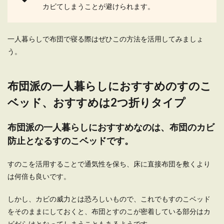
カビてしまうことが避けられます。
一人暮らしの部屋が和室で畳だから、おしゃれな
部屋にするのはもう無理だ…と諦めていません
か？ せっか...
一人暮らしで布団で寝る際はぜひこの方法を活用してみましょ
う。
一人暮らしに合うインテリアが欲し
布団派の一人暮らしにおすすめのすのこ
い、1Kならどんなものが良いか
ベッド、おすすめは2つ折りタイプ
一人暮らしを始める時にまず揃えたいのがインテ
リアですよね。 自分の好みの物をなんでも買って
良いよ...
布団派の一人暮らしにおすすめなのは、布団のカビ
防止となるすのこベッドです。
すのこを活用することで通気性を保ち、床に直接布団を敷くより
一人暮らしの部屋をおしゃれにしたい
は何倍も良いです。
女子におすすめのインテリア
しかし、カビの威力とは恐ろしいもので、これでもすのこベッド
「一人暮らしの部屋を少しでもおしゃれにした
い。」そう思っても何から始めたらいいのかわか
をそのままにしておくと、布団とすのこが密着している部分はカ
らない女性も多...
ビだらけとなってしまうこともあるようです。