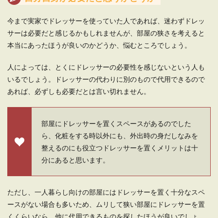
一人暮らしでもカーペットは必要！そ
の理由と賢い選び方
今まで実家でドレッサーを使っていた人であれば、迷わずドレッ
サーは必要だと感じるかもしれませんが、部屋の狭さを考えると
一人暮らしを始める人にとって、狭いワンルーム
本当にあったほうが良いのかどうか、悩むところでしょう。
にカーペットは必要なのかどうか悩む人は多いで
しょ...
人によっては、とくにドレッサーの必要性を感じないという人も
いるでしょう。ドレッサーの代わりに別のもので代用できるので
あれば、必ずしも必要だとは言い切れません。
一人暮らしの狭い間取りを広く見せる
ためのレイアウトのルール
部屋にドレッサーを置くスペースがあるのでした
これから一人暮らしをするという時には、どんな
ら、化粧をする時以外にも、外出時の身だしなみを
家具を置こうか、どんなお部屋のイメージにしよ
整えるのにも役立つドレッサーを置くメリットは十
うとかと楽し...
分にあると思います。
一人暮らしの部屋をおしゃれにしたい
ただし、一人暮らし向けの部屋にはドレッサーを置く十分なスペ
女子におすすめのインテリア
ースがない場合も多いため、ムリして狭い部屋にドレッサーを置
くくらいなら、他に代用できるものを探したほうが良いでしょ