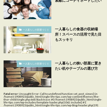
素敵にコーディネートしたい
一人暮らしの食器の収納場
一人暮らしの部屋づくり
所！スペースの活用で見た目
もスッキリ
一人暮らしの狭い部屋に置き
一人暮らしの部屋づくり
たい机やテーブルの選び方
Fatal error
: Uncaught Error: Call to undefined function set_post_views() in
/home/c1908923/public_html/single-life-tips.com/wp-content/themes/the-
thor-child/single.php:666 Stack trace: #0 /home/c1908923/public_html/single-
life-tips.com/wp-includes/template-loader.php(106): include() #1
/home/c1908923/public_html/single-life-tips.com/wp-blog-header.php(19):