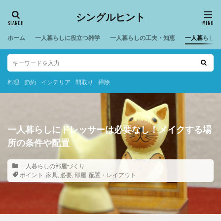
シングルヒント
ホーム
一人暮らしに役立つ雑学
一人暮らしの工夫・知恵
一人暮らしの
料理
節約
インテリア
間取り
掃除
一人暮らしにドレッサーは必要なし！メイクする場
所の条件や配置
一人暮らしの部屋づくり
ポイント
,
家具
,
必要
,
部屋
,
配置・レイアウト