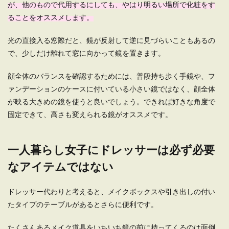
が、他のもので代用するにしても、やはり明るい場所で化粧をす
ることをオススメします。
一人暮らしならインテリアはシンプル
光の直接入る窓際だと、鏡が反射して逆に見づらいこともあるの
に！すっきり部屋の作り方
で、少しだけ離れて窓に向かって鏡を置きます。
一人暮らしのインテリアに迷っているなら、シン
顔全体のバランスを確認するためには、普段持ち歩く手鏡や、フ
プルでナチュラルな空間を目指しませんか？ シ
ァンデーションのケースに付いている小さい鏡ではなく、顔全体
ン...
が映る大きめの鏡を使うと良いでしょう。できれば好きな角度で
固定できて、高さも変えられる鏡がオススメです。
一人暮らしのリビングを素敵でおしゃ
れにする方法
一人暮らし女子にドレッサーは必ず必要
なアイテムではない
一人暮らしの中でもワンルームや１Kと違い、１
LDKは寝室と別のリビングがありますので、お客
さ...
ドレッサー代わりと考えると、メイクボックスや引き出しの付い
たタイプのテーブルがあるとさらに便利です。
たくさんあるメイク道具をいちいち鏡の前に持ってくるのは面倒