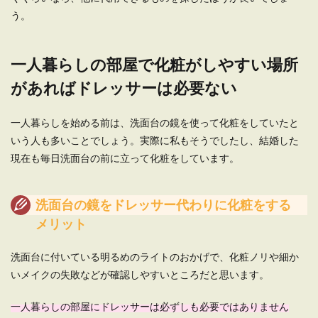
「一人暮らしの部屋を少しでもおしゃれにした
う。
い。」そう思っても何から始めたらいいのかわか
らない女性も多...
一人暮らしの部屋で化粧がしやすい場所
があればドレッサーは必要ない
一人暮らしの空間にデスクは必要？あ
ると便利な理由と選び方
一人暮らしを始める前は、洗面台の鏡を使って化粧をしていたと
いう人も多いことでしょう。実際に私もそうでしたし、結婚した
一人暮らしの生活にデスクは必要なのか？という
現在も毎日洗面台の前に立って化粧をしています。
疑問はあると思います。 部屋が狭くなるのであま
り物...
洗面台の鏡をドレッサー代わりに化粧をする
メリット
一人暮らしの部屋をおしゃれな空間に
したい
洗面台に付いている明るめのライトのおかげで、化粧ノリや細か
いメイクの失敗などが確認しやすいところだと思います。
一人暮らしの部屋って、おしゃれな感じでまとめ
たいなと思いつつも、時間やお金がなくて、「な
一人暮らしの部屋にドレッサーは必ずしも必要ではありません
んとなくこん...