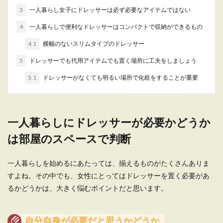
3
一人暮らし女子にドレッサーは必ず必要なアイテムではない
4
一人暮らしで便利なドレッサーはコンパクトで収納ができるもの
一人暮らしをするなら、おしゃれな家
4.1
横幅のないスリムタイプのドレッサー
具で揃えよう
5
ドレッサーでも代用アイテムでも置く場所に工夫をしましょう
一人暮らしを始めようと思った時に、とりあえず
5.1
ドレッサーがなくても明るい場所で化粧をすることが重要
安くて使いやすいものを選びがちです。 しか
し、...
一人暮らしにドレッサーが必要かどうか
一人暮らしの部屋を模様替えしたいけ
は部屋のスペースで判断
ど、ワンルームでも可能か
一人暮らしを始めるにあたっては、揃えるものがたくさんありま
一人暮らしをしている人の中で、ふと思い立つこ
すよね。その中でも、女性にとってはドレッサーを置く必要があ
とがあるのが、「模様替えしたい」という思いで
す。...
るかどうかは、大きく悩むポイントだと思います。
自分自身が必要だと思うかどうか