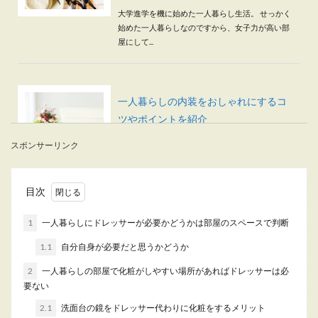
大学進学を機に始めた一人暮らし生活。 せっかく
始めた一人暮らしなのですから、女子力が高い部
屋にして...
一人暮らしの内装をおしゃれにするコ
ツやポイントを紹介
スポンサーリンク
一人暮らしの内装をおしゃれにするにはどんなコ
ツやポイントがあるのでしょうか？ おしゃれに見
せた...
目次
1
一人暮らしにドレッサーが必要かどうかは部屋のスペースで判断
一人暮らしの部屋をすっきりとおしゃ
1.1
自分自身が必要だと思うかどうか
れに見せる方法【女子向け】
2
一人暮らしの部屋で化粧がしやすい場所があればドレッサーは必
これから一人暮らしを始めるという時には、お部
要ない
屋にどんな家具を置こうかいろいろとイメージが
2.1
洗面台の鏡をドレッサー代わりに化粧をするメリット
膨らみます。...