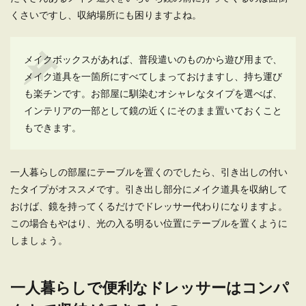
一人暮らしのカーペットの色の選び！
くさいですし、収納場所にも困りますよね。
色の印象を知って素敵な部屋に
これから一人暮らしをしようと考えている人の中
メイクボックスがあれば、普段遣いのものから遊び用まで、
には、部屋に敷くカーペットの色を何色にすれば
メイク道具を一箇所にすべてしまっておけますし、持ち運び
よい...
も楽チンです。お部屋に馴染むオシャレなタイプを選べば、
インテリアの一部として鏡の近くにそのまま置いておくこと
もできます。
一人暮らしのオシャレな部屋・男が理
想の女の部屋と部屋の作り方
一人暮らしの部屋にテーブルを置くのでしたら、引き出しの付い
一人暮らしをしようと思っている女性の中には、
たタイプがオススメです。引き出し部分にメイク道具を収納して
オシャレな部屋で生活をして、素敵な彼氏をゲッ
おけば、鏡を持ってくるだけでドレッサー代わりになりますよ。
トしたいと考...
この場合もやはり、光の入る明るい位置にテーブルを置くように
しましょう。
一人暮らしで便利なドレッサーはコンパ