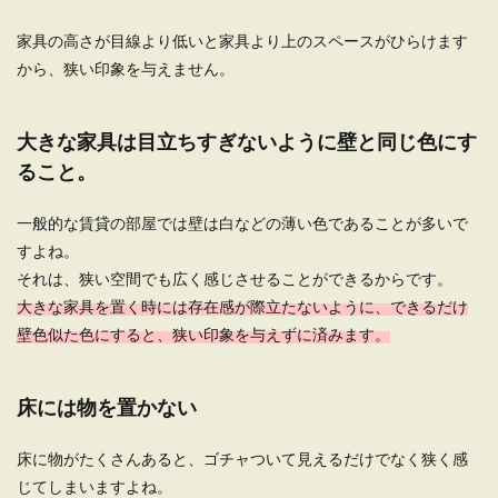
んとなくこん...
家具の高さが目線より低いと家具より上のスペースがひらけます
から、狭い印象を与えません。
一人暮らしならインテリアにこだわろ
大きな家具は目立ちすぎないように壁と同じ色にす
う。女子におすすめなものは
ること。
一人暮らしをする時に、こだわりのない人は、イ
ンテリアもとりあえず使いやすいものを選んでし
一般的な賃貸の部屋では壁は白などの薄い色であることが多いで
まいがちです...
すよね。
それは、狭い空間でも広く感じさせることができるからです。
大きな家具を置く時には存在感が際立たないように、できるだけ
一人暮らしの部屋をすっきりとおしゃ
壁色似た色にすると、狭い印象を与えずに済みます。
れに見せる方法【女子向け】
これから一人暮らしを始めるという時には、お部
床には物を置かない
屋にどんな家具を置こうかいろいろとイメージが
膨らみます。...
床に物がたくさんあると、ゴチャついて見えるだけでなく狭く感
じてしまいますよね。