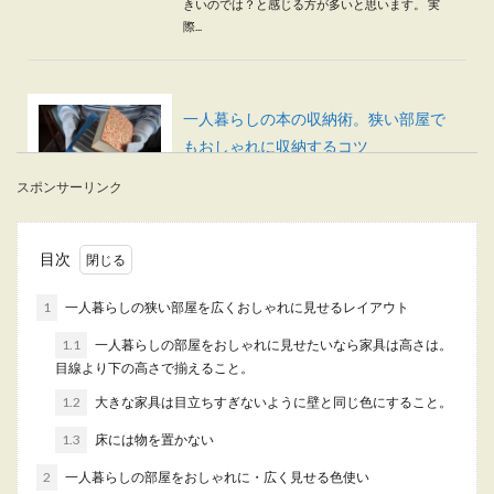
きいのでは？と感じる方が多いと思います。 実
際...
一人暮らしの本の収納術。狭い部屋で
もおしゃれに収納するコツ
スポンサーリンク
本好きな一人暮らしの方が悩むのが、本の収納ス
ペース。 ジャンル問わず本が好きな人は、日々
増...
目次
1
一人暮らしの狭い部屋を広くおしゃれに見せるレイアウト
一人暮らしのオシャレな部屋・男が理
1.1
一人暮らしの部屋をおしゃれに見せたいなら家具は高さは。
想の女の部屋と部屋の作り方
目線より下の高さで揃えること。
1.2
大きな家具は目立ちすぎないように壁と同じ色にすること。
一人暮らしをしようと思っている女性の中には、
オシャレな部屋で生活をして、素敵な彼氏をゲッ
1.3
床には物を置かない
トしたいと考...
2
一人暮らしの部屋をおしゃれに・広く見せる色使い