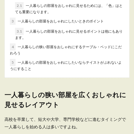
2.1
一人暮らしの部屋をおしゃれに見せるためには、「色」はと
ても重要になります。
一人暮らしの部屋を模様替えしたいけ
ど、ワンルームでも可能か
3
一人暮らしの部屋をおしゃれにしたいときのポイント
3.1
一人暮らしの部屋をおしゃれに見せるポイントは他にもあり
一人暮らしをしている人の中で、ふと思い立つこ
ます。
とがあるのが、「模様替えしたい」という思いで
す。...
4
一人暮らしの狭い部屋をおしゃれにするテーブル・ベッドにこだ
わろう
5
一人暮らしの部屋をおしゃれにしたいならテイストがぶれないよ
うにすること
一人暮らしの大学生男子におすすめな
インテリア術とレイアウト
一人暮らしの大学生男子のインテリアはなにかと
一人暮らしの狭い部屋を広くおしゃれに
黒で統一しがちですよね。物が溢れているわけで
はないのにな...
見せるレイアウト
高校を卒業して、短大や大学、専門学校などに進むタイミングで
一人暮らしを始める人は多いですよね。
一人暮らしのリビングを素敵でおしゃ