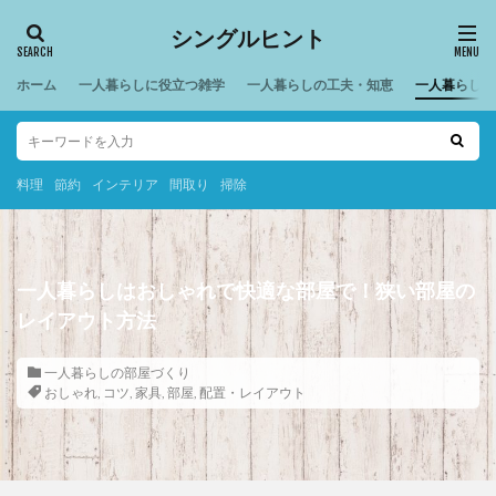
シングルヒント
ホーム
一人暮らしに役立つ雑学
一人暮らしの工夫・知恵
一人暮らしの
料理
節約
インテリア
間取り
掃除
一人暮らしはおしゃれで快適な部屋で！狭い部屋の
レイアウト方法
一人暮らしの部屋づくり
おしゃれ
,
コツ
,
家具
,
部屋
,
配置・レイアウト