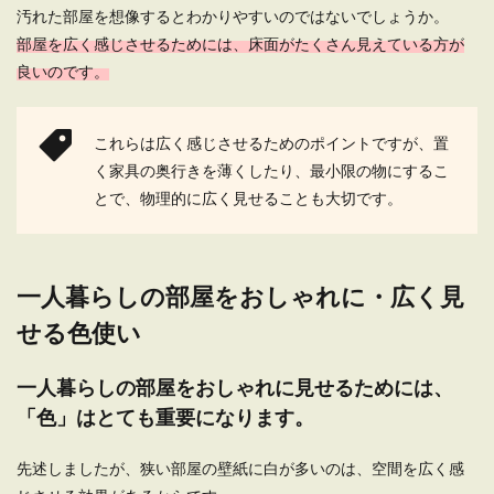
汚れた部屋を想像するとわかりやすいのではないでしょうか。
一人暮らしにおすすめ参考レイアウト
部屋を広く感じさせるためには、床面がたくさん見えている方が
【1LDKの部屋作り】
良いのです。
1LDKでの一人暮らしは、スペース的にも余裕が
あり、レイアウトをどのようにしたら良いのか考
これらは広く感じさせるためのポイントですが、置
えるの...
く家具の奥行きを薄くしたり、最小限の物にするこ
とで、物理的に広く見せることも大切です。
一人暮らしの空間にデスクは必要？あ
ると便利な理由と選び方
一人暮らしの部屋をおしゃれに・広く見
一人暮らしの生活にデスクは必要なのか？という
せる色使い
疑問はあると思います。 部屋が狭くなるのであま
り物...
一人暮らしの部屋をおしゃれに見せるためには、
「色」はとても重要になります。
一人暮らしの部屋に花を！花の持つ効
先述しましたが、狭い部屋の壁紙に白が多いのは、空間を広く感
果とおしゃれに飾るアイデア