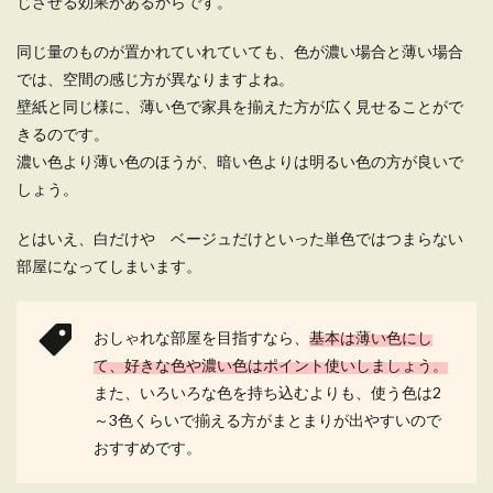
じさせる効果があるからです。
一人暮らしをしている女性の中には、毎日の生活
同じ量のものが置かれていれていても、色が濃い場合と薄い場合
が忙しくて心が疲れている人もいるのではないで
では、空間の感じ方が異なりますよね。
しょ...
壁紙と同じ様に、薄い色で家具を揃えた方が広く見せることがで
きるのです。
濃い色より薄い色のほうが、暗い色よりは明るい色の方が良いで
一人暮らしで悩む部屋のレイアウト。
しょう。
10畳をレイアウトするコツ
とはいえ、白だけや ベージュだけといった単色ではつまらない
一人暮らしの部屋で10畳は十分な広さ。レイアウ
部屋になってしまいます。
ト次第で住心地のいい部屋に演出できますが、レ
イ...
おしゃれな部屋を目指すなら、
基本は薄い色にし
て、好きな色や濃い色はポイント使いしましょう。
また、いろいろな色を持ち込むよりも、使う色は2
～3色くらいで揃える方がまとまりが出やすいので
おすすめです。