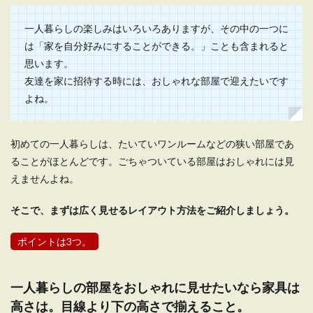
れにする方法
一人暮らしの楽しみはいろいろありますが、その中の一つに
一人暮らしの中でもワンルームや１Kと違い、１
LDKは寝室と別のリビングがありますので、お客
は「家を自分好みにすることができる。」ことも含まれると
さ...
思います。
友達を家に招待する時には、おしゃれな部屋で迎えたいです
よね。
一人暮らしの女の子の部屋を素敵にコ
ーディネートしたい
初めての一人暮らしは、たいていワンルームなどの狭い部屋であ
ることがほとんどです。ごちゃついている部屋はおしゃれには見
「一人暮らしの女の子の部屋」と聞くと、可愛く
えませんよね。
て素敵な部屋を想像しますよね。 しかし、実際
の...
そこで、まずは広く見せるレイアウト方法をご紹介しましょう。
ポイントは3つ。
一人暮らしの部屋をおしゃれな空間に
したい
一人暮らしの部屋をおしゃれに見せたいなら家具は
一人暮らしの部屋って、おしゃれな感じでまとめ
高さは。目線より下の高さで揃えること。
たいなと思いつつも、時間やお金がなくて、「な