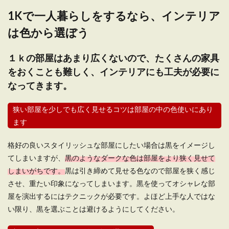
来...
1Kで一人暮らしをするなら、インテリア
は色から選ぼう
一人暮らしに机は不要？勉強と食事を
１ｋの部屋はあまり広くないので、たくさんの家具
兼ねて机を選ぶのもあり
をおくことも難しく、インテリアにも工夫が必要に
なってきます。
学生が一人暮らしをする時に悩むのが「机」で
す。勉強が仕事の学生ですから、やはり机は必要
なので...
狭い部屋を少しでも広く見せるコツは部屋の中の色使いにあり
ます
格好の良いスタイリッシュな部屋にしたい場合は黒をイメージし
一人暮らしのオシャレな部屋・男が理
てしまいますが、
黒のようなダークな色は部屋をより狭く見せて
想の女の部屋と部屋の作り方
しまいがちです。
黒は引き締めて見せる色なので部屋を狭く感じ
させ、重たい印象になってしまいます。黒を使ってオシャレな部
一人暮らしをしようと思っている女性の中には、
オシャレな部屋で生活をして、素敵な彼氏をゲッ
屋を演出するにはテクニックが必要です。よほど上手な人ではな
トしたいと考...
い限り、黒を選ぶことは避けるようにしてください。