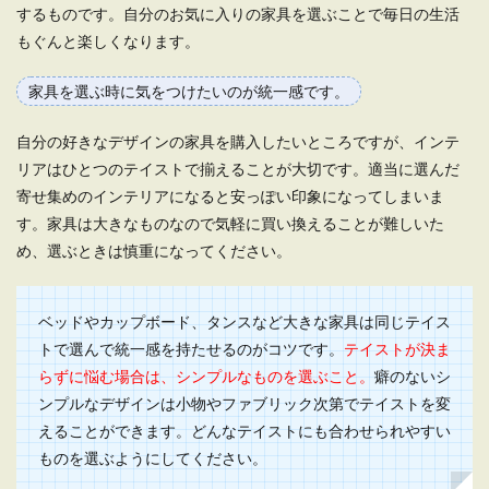
するものです。自分のお気に入りの家具を選ぶことで毎日の生活
一人暮らしの部屋を女子力がアップす
もぐんと楽しくなります。
るおしゃれな部屋にする方法
家具を選ぶ時に気をつけたいのが統一感です。
大学進学を機に始めた一人暮らし生活。 せっかく
始めた一人暮らしなのですから、女子力が高い部
自分の好きなデザインの家具を購入したいところですが、インテ
屋にして...
リアはひとつのテイストで揃えることが大切です。適当に選んだ
寄せ集めのインテリアになると安っぽい印象になってしまいま
す。家具は大きなものなので気軽に買い換えることが難しいた
め、選ぶときは慎重になってください。
ベッドやカップボード、タンスなど大きな家具は同じテイス
トで選んで統一感を持たせるのがコツです。
テイストが決ま
らずに悩む場合は、シンプルなものを選ぶこと。
癖のないシ
ンプルなデザインは小物やファブリック次第でテイストを変
えることができます。どんなテイストにも合わせられやすい
ものを選ぶようにしてください。