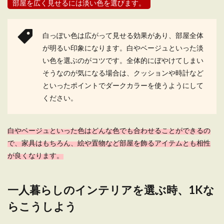
部屋を広く見せるには淡い色を選びます。
一人暮らしでも広く見せるレイアウ
ト。女子のすっきりインテリア
白っぽい色は広がって見せる効果があり、部屋全体
が明るい印象になります。白やベージュといった淡
一人暮らしをする場合には、ワンルームなどのコ
い色を選ぶのがコツです。全体的にぼやけてしまい
ンパクトなお部屋を選ぶ方が多いですよね。そこ
そうなのが気になる場合は、クッションや時計など
で悩...
といったポイントでダークカラーを使うようにして
ください。
一人暮らしは安い家具でOK！失敗しな
い家具選びのコツと注意点
白やベージュといった色はどんな色でも合わせることができるの
で、家具はもちろん、絵や置物など部屋を飾るアイテムとも相性
一人暮らしをこれからはじめるために、家具や家
が良くなります。
電を買い揃えるのにもお金はかかります。できれ
ば安い家具で...
一人暮らしのインテリアを選ぶ時、1Kな
らこうしよう
一人暮らしの本の収納術。狭い部屋で
もおしゃれに収納するコツ