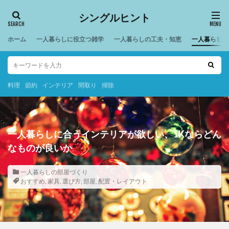
シングルヒント
ホーム
一人暮らしに役立つ雑学
一人暮らしの工夫・知恵
一人暮らしの
料理
節約
インテリア
間取り
掃除
一人暮らしに合うインテリアが欲しい、1Kならどん
なものが良いか
一人暮らしの部屋づくり
おすすめ
,
家具
,
選び方
,
部屋
,
配置・レイアウト