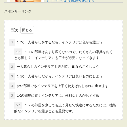
に！すっきり部屋の作り方
スポンサーリンク
一人暮らしのインテリアに迷っているなら、シン
プルでナチュラルな空間を目指しませんか？ シ
ン...
目次
1
1Kで一人暮らしをするなら、インテリアは色から選ぼう
一人暮らしのインテリア選び。1LDKを
1.1
１ｋの部屋はあまり広くないので、たくさんの家具をおくこ
快適に使うための配置法
とも難しく、インテリアにも工夫が必要になってきます。
2
一人暮らしのインテリアを選ぶ時、1Kならこうしよう
一人暮らしを始める時には、どんな家具を置こう
か、どう配置したら良いのかといろいろと悩みま
3
1Kの一人暮らしだから、インテリアは良いものにしよう
す。部屋の広...
4
狭い部屋でもインテリアを上手く使えばおしゃれに出来ます
5
1Kの部屋に置くインテリアは、便利なものがおすすめ
一人暮らしの部屋を良い風水にしたい
5.1
１ｋの部屋を少しでも広く見せて快適にするためには、機能
なら、ベッドが重要なポイント
的なインテリアを選ぶことも重要です。
一人暮らしをする時は、すべて自分の力でなんと
かしていかなくてはいけません。 ですので、出