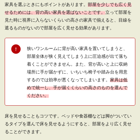
家具を選ぶときにもポイントがあります。
部屋を少しでも広く見
せるためには、背の高い家具を選ばないことです。
立って部屋を
本好きな一人暮らしの方が悩むのが、本の収納ス
ペース。 ジャンル問わず本が好きな人は、日々
見た時に視界に入らないくらいの高さの家具で揃えると、目線を
増...
遮るものがないので部屋を広く見せる効果があります。
狭いワンルームに背が高い家具を置いてしまうと、
一人暮らしで悩む部屋のレイアウト。
部屋全体が狭く見えてしまう上に圧迫感が出て落ち
10畳をレイアウトするコツ
着くことができません。また、背が高いと上に収納
場所に手が届かずに、いちいち椅子や踏み台を用意
一人暮らしの部屋で10畳は十分な広さ。レイアウ
ト次第で住心地のいい部屋に演出できますが、レ
するのでは効率が悪くなってしまいます。
家具は低
イ...
めで統一し、手が届くくらいの高さのものを選んで
ください。
一人暮らしの部屋に花を！花の持つ効
床を見せることもコツです。ベッドや食器棚などは脚がついてい
果とおしゃれに飾るアイデア
るタイプを選んで床を見せるようにすると、部屋をより広く見せ
ることができます。
一人暮らしをしている女性の中には、毎日の生活
が忙しくて心が疲れている人もいるのではないで