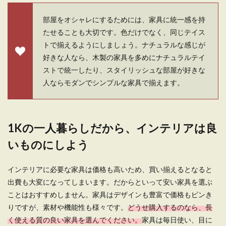
しょ...
部屋をオシャレにするためには、家具に統一感を持
たせることも大切です。色だけでなく、同じテイス
トで揃えるようにしましょう。ナチュラルな感じが
一人暮らしの狭い間取りを広く見せる
好きな人なら、木製の家具を多めにナチュラルテイ
ためのレイアウトのルール
ストで統一したり、スタイリッシュな部屋が好きな
人ならモダンでシンプルな家具で揃えます。
これから一人暮らしをするという時には、どんな
家具を置こうか、どんなお部屋のイメージにしよ
うとかと楽し...
1Kの一人暮らしだから、インテリアは良
いものにしよう
一人暮らしはおしゃれで快適な部屋
で！狭い部屋のレイアウト方法
インテリアに必要な家具は価格も高いため、買い揃えるとなると
これから一人暮らしを始める女性の中には、おし
出費も大変になってしまいます。だからといって安い家具を選ぶ
ゃれで素敵な部屋で暮らしたいと考えている人も
ことはおすすめしません。家具はデザインも豊富で価格もピンき
いる...
りですが、素材や機能性も様々です。
どうせ購入するのなら、長
く使える質の良い家具を選んでください。
家具は毎日使い、目に