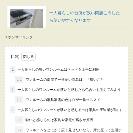
一人暮らしの台所が狭い問題こうした
ら使いやすくなります
一人暮らしの狭い台所を使い勝手よくするにはど
スポンサーリンク
うしたらいいのでしょうか？物を置きすぎないこ
とが一番です...
目次
一人暮らしでインフルエンザにかかっ
1
一人暮らしの狭いワンルームはベッドを上手に利用
てしまった時の食事について
1.1
ワンルームの部屋で一番多い悩みは、「狭いこと」
2
一人暮らしのワンルームが狭いと感じたら色合いを考えてみよう
一人暮らしのときにインフルエンザにかかってし
まったときには食事はどうしたらいいのでしょう
2.1
ワンルームの家具家電の色は白が一番オススメ
か？ ...
3
一人暮らしのワンルームが狭いと感じるのは家具の圧迫感が理由
3.1
狭いと感じるのは家具や家電の高さが原因
一人暮らしの冷凍庫を整理整頓！メリ
3.2
ワンルームをとにかく広く見せたいなら、床に座って生活す