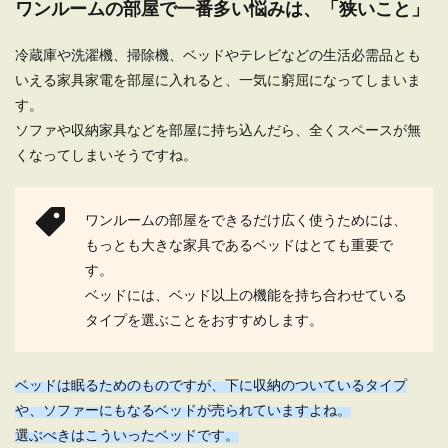
ワンルームの部屋で一番多い悩みは、「狭いこと」
い...
冷蔵庫や洗濯機、掃除機、ベッドやテレビなどの生活必需品とも
いえる家具家電を部屋に入れると、一気に窮屈になってしまいま
一人暮らしに必要なものや、あると便
す。
利な家電は何か
ソファや収納家具などを部屋に持ち込んだら、全くスペースが無
くなってしまいそうですね。
始めて一人暮らしをするという人は、何から何ま
で始めてづくしですから、必要なものや、あると
便利な家電は...
ワンルームの部屋をできるだけ広く使うためには、
もっとも大きな家具であるベッドはとても重要で
す。
一人暮らしの為のクローゼットを上手
ベッドには、ベッド以上の機能を持ち合わせている
く使う方法や収納術を紹介
タイプを選ぶことをおすすめします。
一人暮らしのクローゼットの収納はどのようにし
たらきれいにできるのでしょう。 いつもグチャグ
ベッドは眠るためのものですが、下に収納のついているタイプ
チャ...
や、ソファーにもなるベッドが売られていますよね。
選ぶべきはこういったベッドです。