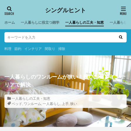
シングルヒント
ホーム
一人暮らしに役立つ雑学
一人暮らしの工夫・知恵
一人暮らしの
料理
節約
インテリア
間取り
掃除
一人暮らしのワンルームが狭い！狭い部屋をインテ
リアで解決
一人暮らしの工夫・知恵
ベッド
,
ワンルーム
,
一人暮らし
,
上手
,
狭い