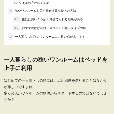
ットやコツ・アイデアを紹介
るスタイルの方がおすすめ
4
狭いワンルームを広く見せる鏡を使った方法
一人暮らしをしている女性の中には、冷凍庫の中
が整理できずに頭を悩ませている人もいるのでは
4.1
鏡には奥行きを広く見せてくれる効果がある
ないでしょう...
4.2
おすすめはなのは、スタンドの無いタイプの鏡
5
一人暮らしの狭いワンルームにも良い点があります
【一人暮らしの女性の洗濯機選び】容
量と機能をチェックしよう
一人暮らしの狭いワンルームはベッドを
一人暮らしの女性が洗濯機を買う場合、容量はど
のくらいがいいのか、ドラム式の方がよいのかな
上手に利用
どい...
はじめての一人暮らしの時には、広い部屋を借りることはなかな
か難しいですよね。
一人暮らしでインフルエンザを防ぐ病
多くの人がワンルームの物件からスタートするのではないでしょ
院の前にできる生活の備え
うか？
一人暮らしでインフルエンザになってしまったら
病院に行くのが先決です。 しかし、仕事が忙し