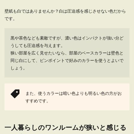
壁紙も白ではありませんか？白は圧迫感を感じさせない色だから
進学を機に娘が一人暮らしをするとなると、アパ
ートの選び方にも力が入ります。 大事な娘ですか
です。
ら、やは...
黒や茶色なども素敵ですが、濃い色はインパクトが強い分ど
うしても圧迫感を与えます。
一人暮らしをする大人女性が目指した
狭い部屋を広く見せたいなら、部屋のベースカラーは壁色と
いインテリアと選び方
同じ白にして、ピンポイントで好みのカラーを使うとよいで
しょう。
一人暮らしをする女性なら、一度はおしゃれなイ
ンテリアに囲まれた生活に憧れを抱いてしまうも
の。 でも...
また、使うカラーは暗い色よりも明るい色の方がお
すすめです。
一人暮らしの玄関をおしゃれに見せる5
つの方法
一人暮らしのワンルームが狭いと感じる
玄関はお家の顔を言うように、そのお家の雰囲気
がそのまま現れる場所です。一人暮らしの方だと