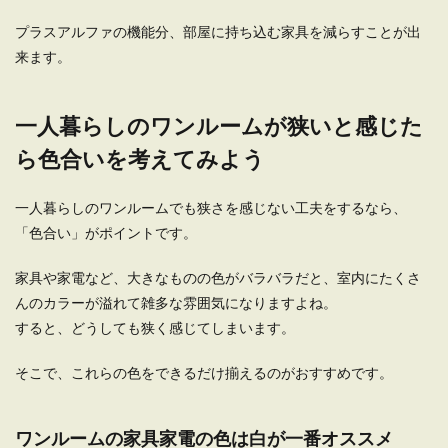
プラスアルファの機能分、部屋に持ち込む家具を減らすことが出
一人暮らしは洗濯機なしでも良い？コ
来ます。
インランドリーをうまく活用
単身赴任で一人暮らしをすることになったサラリ
一人暮らしのワンルームが狭いと感じた
ーマンの中には、洗濯機を購入した方が良いのか
頭を悩ま...
ら色合いを考えてみよう
一人暮らしのワンルームでも狭さを感じない工夫をするなら、
一人暮らしのワンルーム！狭いキッチ
「色合い」がポイントです。
ンで鍋を上手に収納する方法
家具や家電など、大きなものの色がバラバラだと、室内にたくさ
一人暮らしだとワンルームで生活している方が多
んのカラーが溢れて雑多な雰囲気になりますよね。
いですよね。キッチンもわずかなスペースしか確
すると、どうしても狭く感じてしまいます。
保されていな...
そこで、これらの色をできるだけ揃えるのがおすすめです。
一人暮らし用アパートの選び方。女子
ワンルームの家具家電の色は白が一番オススメ
学生が住む時のポイント