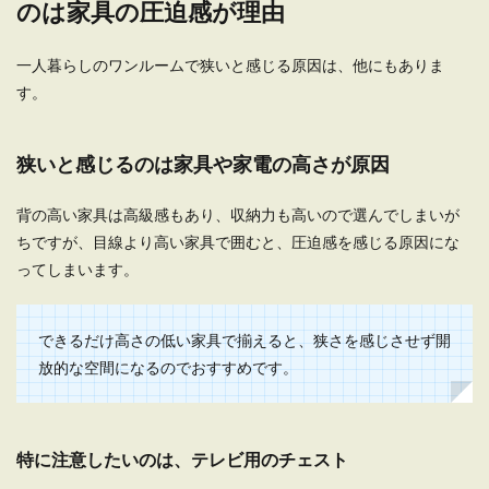
のは家具の圧迫感が理由
なおさら、玄...
一人暮らしのワンルームで狭いと感じる原因は、他にもありま
す。
一人暮らしの狭い部屋！洋服の収納は
クローゼットを上手に使用
狭いと感じるのは家具や家電の高さが原因
一人暮らしの部屋が狭いとお悩みの方、お部屋に
タンスを置くなんて無理ですよね。 そこで沢山あ
背の高い家具は高級感もあり、収納力も高いので選んでしまいが
る洋...
ちですが、目線より高い家具で囲むと、圧迫感を感じる原因にな
ってしまいます。
できるだけ高さの低い家具で揃えると、狭さを感じさせず開
放的な空間になるのでおすすめです。
特に注意したいのは、テレビ用のチェスト