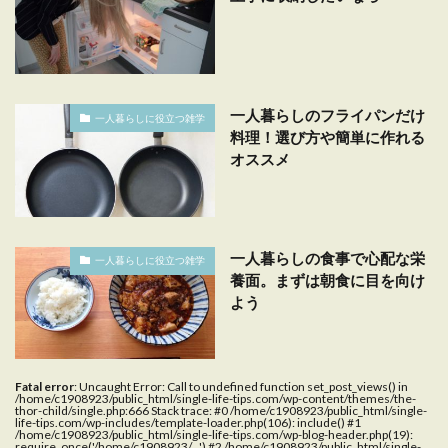
一人暮らしのフライパンだけ
一人暮らしに役立つ雑学
料理！選び方や簡単に作れる
オススメ
一人暮らしの食事で心配な栄
一人暮らしに役立つ雑学
養面。まずは朝食に目を向け
よう
Fatal error
: Uncaught Error: Call to undefined function set_post_views() in
/home/c1908923/public_html/single-life-tips.com/wp-content/themes/the-
thor-child/single.php:666 Stack trace: #0 /home/c1908923/public_html/single-
life-tips.com/wp-includes/template-loader.php(106): include() #1
/home/c1908923/public_html/single-life-tips.com/wp-blog-header.php(19):
require_once('/home/c1908923/...') #2 /home/c1908923/public_html/single-