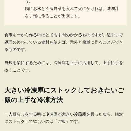
う。
鍋にお水と冷凍野菜を入れて火にかければ、味噌汁
一人暮らしのキッチンの収納棚を有効
を手軽に作ることが出来ます。
的に使いたい
一人暮らしの部屋を考える時に、キッチンの収納
食事を一から作るのはとても手間のかかるものですが、途中まで
棚の事も考えなくてはいけません。 備え付けのも
処理の終わっている食材を使えば、意外と簡単に作ることができ
ので足り...
るものです。
自炊を楽にするためには、冷凍庫を上手に活用して、上手に手を
抜くことです。
大きい冷凍庫にストックしておきたいご
飯の上手な冷凍方法
一人暮らしをする時に冷凍庫が大きい冷蔵庫を買ったなら、絶対
にストックして欲しいのは「ご飯」です。