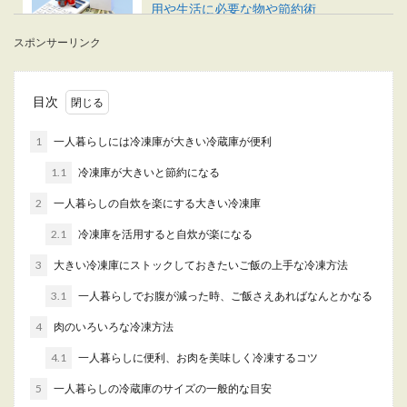
用や生活に必要な物や節約術
スポンサーリンク
これから一人暮らしを始めるという男子大学生の
為に一人暮らしに関する情報を紹介します。まず
は一番気...
目次
1
一人暮らしには冷凍庫が大きい冷蔵庫が便利
一人暮らしが不安でも30歳なら一人暮
1.1
冷凍庫が大きいと節約になる
らしをした方がメリット大
2
一人暮らしの自炊を楽にする大きい冷凍庫
「30歳から一人暮らしなんて不安…」という女性
2.1
冷凍庫を活用すると自炊が楽になる
の方も多いのではないでしょうか。 ただ一人暮ら
しの不...
3
大きい冷凍庫にストックしておきたいご飯の上手な冷凍方法
3.1
一人暮らしでお腹が減った時、ご飯さえあればなんとかなる
4
肉のいろいろな冷凍方法
一人暮らしでゴミ箱は何個必要か。ゴ
ミの分別を考えた個数を準備
4.1
一人暮らしに便利、お肉を美味しく冷凍するコツ
5
一人暮らしの冷蔵庫のサイズの一般的な目安
一人暮らしをされている皆さん、部屋の中にゴミ