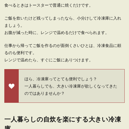
ックしておこう！【女性編】
食べるときはトースターで普通に焼くだけです。
一人暮らしで自炊を始めようと思っても、どんな
ご飯を炊いたけど残ってしまったなら、小分けして冷凍庫に入れ
食材をストックしておけばいいのかよくわからな
い人も多いで...
ましょう。
お腹が減った時に、レンジで温めるだけで食べられます。
仕事から帰ってご飯を作るのが面倒くさいひとは、冷凍食品に頼
一人暮らしが孤独！独身を卒業したい
るのも便利です。
女性が孤独を解消する方法
レンジで温めたら、すぐにご飯にありつけます。
一人暮らしが長くなってきたとき、独身の一人暮
らしをしている自分のことを孤独だと感じること
ほら、冷凍庫ってとても便利でしょう？
もあります。...
一人暮らしでも、大きい冷凍庫が欲しくなってきた
のではありませんか？
一人暮らしするなら？木造と鉄筋の違
いや選び方を紹介します
一人暮らしの自炊を楽にする大きい冷凍
一人暮らしの物件を選ぶときに迷ってしまうの
庫
が、木造と鉄筋ですよね。それぞれの特徴やメリ