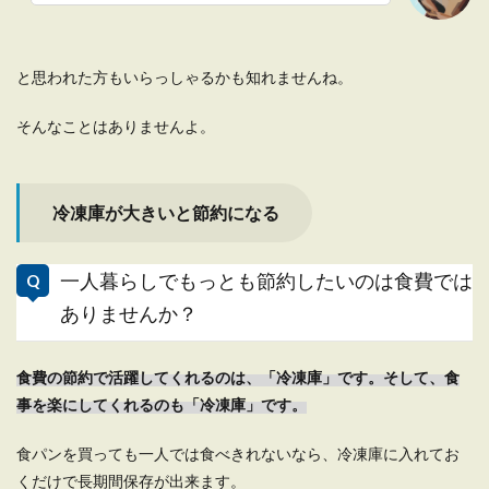
一人暮らしの冷蔵庫の中身を上手に収
納したいなら
と思われた方もいらっしゃるかも知れませんね。
一人暮らしをする人の多くは、それほど大きくは
そんなことはありませんよ。
ない冷蔵庫を使っているかと思います。 そのた
め、比較的...
冷凍庫が大きいと節約になる
一人暮らしの暖房はコスパを考えて選
一人暮らしでもっとも節約したいのは食費では
ぶ！オススメや節約方法
ありませんか？
一人暮らしでは暖房費を節約したいと考える人も
多いでしょう。 できれば暖房器具もコスパの高い
ものを選...
食費の節約で活躍してくれるのは、「冷凍庫」です。そして、食
事を楽にしてくれるのも「冷凍庫」です。
食パンを買っても一人では食べきれないなら、冷凍庫に入れてお
一人暮らしの自炊に必要な食材をスト
くだけで長期間保存が出来ます。