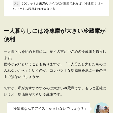
箱は何個おいてありますか？ ゴミ箱が少ないとゴ
5.1
200リットル未満のサイズの冷蔵庫であれば、冷凍庫は45～
ミ箱...
50リットル程度あれば大きい方
一人暮らしの引っ越しの挨拶・男が挨
一人暮らしには冷凍庫が大きい冷蔵庫が
拶をする際のマナーと注意点
便利
一人暮らしをするときは、近所の方に引っ越しの
挨拶をするのがマナーです。ですが、男の一人暮
一人暮らしを始める時には、多くの方が小さめの冷蔵庫を購入し
らし...
ます。
価格が安いということもありますが、「一人分だし大したものは
入れないから」というのが、コンパクトな冷蔵庫を選ぶ一番の理
一人暮らしで犬を留守番させる時の注
由ではないでしょうか。
意点とおすすめな犬種
ですが、私がおすすめするのは大きい冷蔵庫です。もっと正確に
一人暮らしでも犬が飼いたいと思うことはあるで
いうと、冷凍庫が大きい冷蔵庫です。
しょう。 心配なのが、飼い主が留守にしている間
の留守番...
「冷凍庫なんてアイスしか入れないでしょう？」