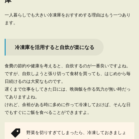
ット、...
一人暮らしでも大きい冷凍庫をおすすめする理由はもう一つあり
ます。
一人暮らし先へ荷物を運ぶ時に実家か
ら持っていくべき物
冷凍庫を活用すると自炊が楽になる
住み慣れた実家を離れての一人暮らし。新しい住
まいには家具や家電など色々な物が必要ですが、
食費の節約や健康を考えると、自炊するのが一番良いですよね。
使える物...
ですが、自炊しようと張り切って食材を買っても、はじめから毎
日続けるのは大変なものです。
遅くまで仕事をしてきた日には、晩御飯を作る気力が無い時だっ
一人暮らしの夕飯を外食で済ませたい
てありますよね。
時のお店選びとポイント
けれど、余裕がある時に多めに作って冷凍しておけば、そんな日
でもすぐにご飯を食べることができますよ。
一人暮らしの夕飯を外食でさっさと済ませたい！
という気持ちよくわかります。 仕事で疲れて帰
っ...
野菜を切りすぎてしまったら、冷凍しておきましょ