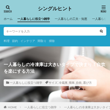
シングルヒント
ホーム
一人暮らしに役立つ雑学
一人暮らしの工夫・知恵
一人暮らしの
料理
節約
インテリア
間取り
掃除
一人暮らしの冷凍庫は大きいタイプで決まり！自炊
を楽にする方法
一人暮らしに役立つ雑学
サイズ
,
冷蔵庫
,
簡単
,
自炊
,
選び方
HOME
一人暮らしに役立つ雑学
一人暮らしの冷凍庫は大きいタイ