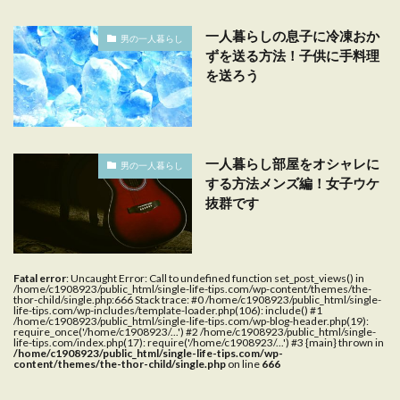
一人暮らしの息子に冷凍おか
男の一人暮らし
ずを送る方法！子供に手料理
を送ろう
一人暮らし部屋をオシャレに
男の一人暮らし
する方法メンズ編！女子ウケ
抜群です
Fatal error
: Uncaught Error: Call to undefined function set_post_views() in
/home/c1908923/public_html/single-life-tips.com/wp-content/themes/the-
thor-child/single.php:666 Stack trace: #0 /home/c1908923/public_html/single-
life-tips.com/wp-includes/template-loader.php(106): include() #1
/home/c1908923/public_html/single-life-tips.com/wp-blog-header.php(19):
require_once('/home/c1908923/...') #2 /home/c1908923/public_html/single-
life-tips.com/index.php(17): require('/home/c1908923/...') #3 {main} thrown in
/home/c1908923/public_html/single-life-tips.com/wp-
content/themes/the-thor-child/single.php
on line
666