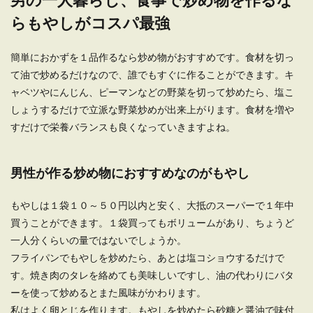
多いでしょうか。 また部屋の大きさは６畳から８
らもやしがコスパ最強
畳・９畳...
簡単におかずを１品作るなら炒め物がおすすめです。食材を切っ
て油で炒めるだけなので、誰でもすぐに作ることができます。キ
ャベツやにんじん、ピーマンなどの野菜を切って炒めたら、塩こ
しょうするだけで立派な野菜炒めが出来上がります。食材を増や
すだけで栄養バランスも良くなっていきますよね。
男性が作る炒め物におすすめなのがもやし
もやしは１袋１０～５０円以内と安く、大抵のスーパーで１年中
買うことができます。１袋買ってもボリュームがあり、ちょうど
一人分くらいの量ではないでしょうか。
フライパンでもやしを炒めたら、あとは塩コショウするだけで
す。焼き肉のタレを絡めても美味しいですし、油の代わりにバタ
ーを使って炒めるとまた風味がかわります。
私はよく卵とじを作ります。もやしを炒めたら砂糖と醤油で味付