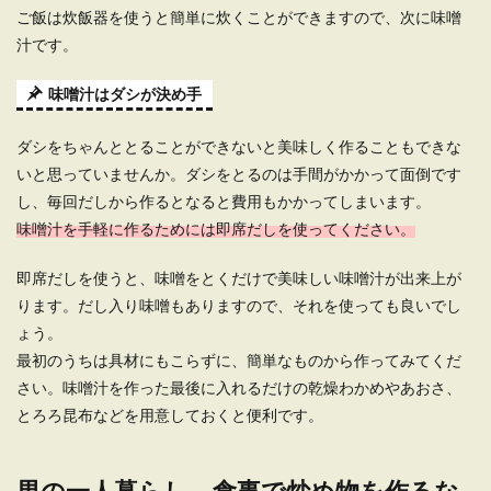
ご飯は炊飯器を使うと簡単に炊くことができますので、次に味噌
一人暮らしの差し入れに喜ばれる食べ
汁です。
物は？息子に送る差し入れ
味噌汁はダシが決め手
子供が一人暮らしを始めると、1番に気になるの
が食生活！ちゃんと食べているのか？食事の栄養
バラ...
ダシをちゃんととることができないと美味しく作ることもできな
いと思っていませんか。ダシをとるのは手間がかかって面倒です
し、毎回だしから作るとなると費用もかかってしまいます。
味噌汁を手軽に作るためには即席だしを使ってください。
一人暮らしの男性でも簡単に作れるお
すすめ料理をご紹介
即席だしを使うと、味噌をとくだけで美味しい味噌汁が出来上が
ります。だし入り味噌もありますので、それを使っても良いでし
一人暮らしを始めると、仕事や学校から帰って料
理を作るのが面倒だと感じますよね。 しかし...
ょう。
最初のうちは具材にもこらずに、簡単なものから作ってみてくだ
さい。味噌汁を作った最後に入れるだけの乾燥わかめやあおさ、
とろろ昆布などを用意しておくと便利です。
一人暮らしのインテリア、男の部屋を
演出するコーディネート
男の一人暮らし、食事で炒め物を作るな
一人暮らしをする男性の部屋の数はワンルームが