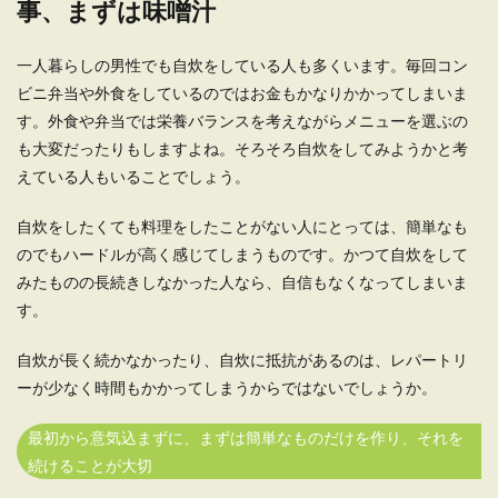
る人...
事、まずは味噌汁
一人暮らしの男性でも自炊をしている人も多くいます。毎回コン
ビニ弁当や外食をしているのではお金もかなりかかってしまいま
一人暮らしの男性のための鍋の選び方
す。外食や弁当では栄養バランスを考えながらメニューを選ぶの
と節約メニューを教えます
も大変だったりもしますよね。そろそろ自炊をしてみようかと考
一人暮らしの男性は、食費を節約したくても自炊
えている人もいることでしょう。
ができないので諦めてしまっている人も多いので
はな...
自炊をしたくても料理をしたことがない人にとっては、簡単なも
のでもハードルが高く感じてしまうものです。かつて自炊をして
みたものの長続きしなかった人なら、自信もなくなってしまいま
一人暮らしでアイロンを使用する時、
す。
男でも上手く出来るのか
自炊が長く続かなかったり、自炊に抵抗があるのは、レパートリ
一人暮らしをしている人はすべてが自由である反
ーが少なく時間もかかってしまうからではないでしょうか。
面、何から何まで自分でしなくてはいけません。
...
最初から意気込まずに、まずは簡単なものだけを作り、それを
続けることが大切