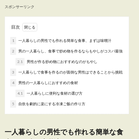
スポンサーリンク
一人暮らしをしているメンズの部屋がオシャレか
どうか。 女性は事細かく見ているものなので、
「...
目次
1
一人暮らしの男性でも作れる簡単な食事、まずは味噌汁
【一人暮らしのインテリア】おしゃれ
2
男の一人暮らし、食事で炒め物を作るならもやしがコスパ最強
な男性の部屋にするために
2.1
男性が作る炒め物におすすめなのがもやし
テレビなどでかっこいいインテリアの男性の部屋
3
一人暮らしで食事を作るのが面倒な男性はできることから挑戦
を見ると、自分もやってみたいと考える人も多い
でし...
4
男性の一人暮らしにおすすめの食材
4.1
一人暮らしに便利な食材の選び方
5
自炊を劇的に楽にする冷凍ご飯の作り方
自炊を簡単に！男の一人暮らしで自炊
を続けるコツを解説
一人暮らしで自炊をしている男性の中には、思う
一人暮らしの男性でも作れる簡単な食
ように自炊をすることができず、頭を悩ませてい