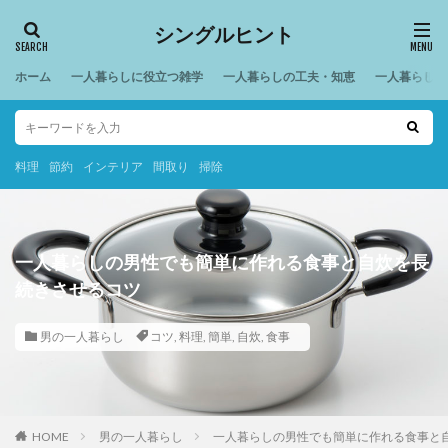
シングルヒント
ホーム
一人暮らしに役立つ雑学
一人暮らしの工夫・知恵
一人暮らしの
料理
節約
インテリア
間取り
掃除
一人暮らしの男性でも簡単に作れる食事と自炊を長
続きさせるコツ
男の一人暮らし
コツ
,
料理
,
簡単
,
自炊
,
食事
HOME
男の一人暮らし
一人暮らしの男性でも簡単に作れる食事と