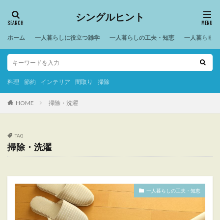
シングルヒント
ホーム
一人暮らしに役立つ雑学
一人暮らしの工夫・知恵
一人暮らしの
料理
節約
インテリア
間取り
掃除
HOME
掃除・洗濯
TAG
掃除・洗濯
一人暮らしの工夫・知恵