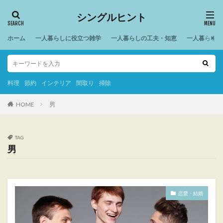
シングルヒント
ホーム
一人暮らしに役立つ雑学
一人暮らしの工夫・知恵
一人暮らしの
料理
節約
インテリア
間取り
掃除
HOME
男
TAG
男
恋愛・結婚