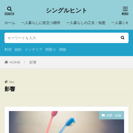
シングルヒント
ホーム
一人暮らしに役立つ雑学
一人暮らしの工夫・知恵
一人暮らしの
料理
節約
インテリア
間取り
掃除
HOME
影響
TAG
影響
恋愛・結婚